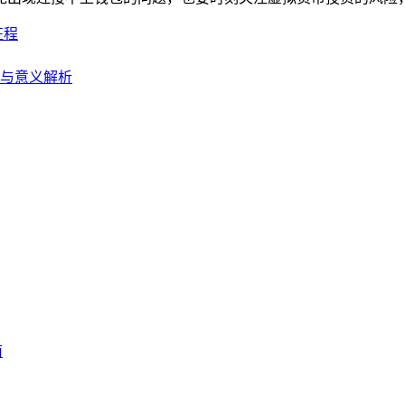
征程
南与意义解析
南