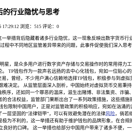
背后的行业隐忧与思考
5 17:29:12
浏览：515
评论：0
户这一举措背后隐藏着诸多行业隐忧，这一现象反映出数字货币行
过程中不同地区监管差异带来的问题，此事件促使我们深入思考
的明星，是众多用户进行数字资产存储与交易操作时的常用得力工
。 TP钱包作为一款声名远扬的去中心化钱包，宛如一位贴心
交易，曾经，不少用户满心信赖地选择TP钱包，积极参与到虚
艰难决定。 从监管层面深入剖析，中国始终对虚拟货币交易秉
金融秩序，还如同一个罪恶的温床，滋生出赌博、非法集资、诈骗
者的合法权益，监管部门果断出台了一系列政策措施，这些措施
钱包限制中国用户，正是对监管政策的积极响应，宛如在汹涌的监
一层坚固的“法律铠甲”，可以有效避免潜在的法律
风险
，倘若
是极为不利的，这一举措还有助于维护钱包的品牌形象，在合规
立良好的口碑。 这一举措也给部分中国用户带来了诸多不便，一