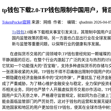
tp钱包下载2.0-TP钱包限制中国用户，
TokenPocket官网
来源：网络 作者： 编辑：qbadmin
2026-04-0
Tp钱包
2.0版本下载相关事宜引发关注，其限制中国用
国内监管政策的影响，另一方面也凸显出行业在全球发展
新与监管等重要问题，以保障行业的健康有序发展。
在虚拟货币交易的广阔领域中,TP钱包曾经宛如一颗璀璨
平静湖面的巨石，在整个行业内激起了广泛的关注与热烈的讨论
它犹如一个功能强大的“百宝箱”，支持多种虚拟货币的存储与
一张逐渐收紧的大网，TP钱包不得不忍痛做出限制中国用户的
一颗隐藏在经济金融体系中的“定时炸弹”，严重扰乱了经济
成了严重威胁，为了精心维护金融安全与稳定，全力保护投资
币相关业务，同时也严禁个人开展虚拟货币交易炒作活动，TP
国用户实乃无奈之举，严格遵守监管规定，就如同为自己披上了
能会面临监管部门的严厉处罚，这对于钱包的运营和发展无疑
其他国家和地区的用户更加信任TP钱包，使其在全球市场中树