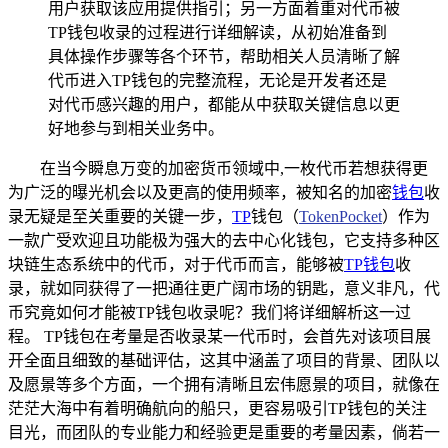
用户获取该应用提供指引；另一方面着重对代币被
TP钱包收录的过程进行详细解读，从初始准备到
具体操作步骤等各个环节，帮助相关人员清晰了解
代币进入TP钱包的完整流程，无论是开发者还是
对代币感兴趣的用户，都能从中获取关键信息以更
好地参与到相关业务中。
在当今瞬息万变的加密货币领域中,一枚代币若想获得更
为广泛的曝光机会以及更高的使用频率，被知名的加密
钱包
收
录无疑是至关重要的关键一步，
TP
钱包（
TokenPocket
）作为
一款广受欢迎且功能极为强大的去中心化钱包，它支持多种区
块链生态系统中的代币，对于代币而言，能够被
TP钱包
收
录，就如同获得了一把通往更广阔市场的钥匙，意义非凡，代
币究竟如何才能被TP钱包收录呢？我们将详细解析这一过
程。 TP钱包在考量是否收录某一代币时，会首先对该项目展
开全面且细致的基础评估，这其中涵盖了项目的背景、团队以
及愿景等多个方面，一个拥有清晰且宏伟愿景的项目，就像在
茫茫大海中有着明确航向的船只，更容易吸引TP钱包的关注
目光，而团队的专业能力和经验更是重要的考量因素，倘若一