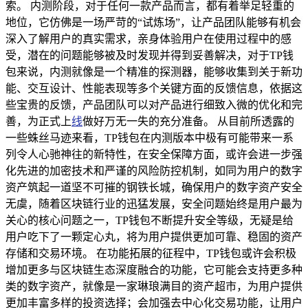
索。 内测阶段，对于任何一款产品而言，都有着举足轻重的
地位，它仿佛是一场严苛的“试炼场”，让产品团队能够有机会
深入了解用户的真实需求，亲身体验用户在使用过程中的感
受，潜在的问题能够被及时发现并得到妥善解决，对于TP钱
包来说，内测就像是一个精准的探测器，能够收集到关于新功
能、交互设计、性能表现等多个关键方面的反馈信息，依据这
些宝贵的反馈，产品团队可以对产品进行细致入微的优化和完
善，为正式上
线
做好万无一失的充分准备。 从目前所透露的
一些蛛丝马迹来看，TP钱包在内测版本中极有可能带来一系
列令人心驰神往的新特性，在安全保障方面，或许会进一步强
化先进的加密技术和严谨的风险防控机制，如同为用户的数字
资产筑起一道坚不可摧的钢铁长城，确保用户的数字资产安全
无虞，随着区块链行业的迅猛发展，安全问题始终是用户最为
关心的核心问题之一，TP钱包不断提升安全等级，无疑是给
用户吃下了一颗定心丸，将为用户提供更加可靠、稳固的资产
存储和交易环境。 在功能拓展的征程中，TP钱包或许会积极
增加更多与区块链生态深度融合的功能，它可能会支持更多种
类的数字资产，就像是一家琳琅满目的资产超市，为用户提供
更加丰富多样的投资选择；会加强去中心化交易功能，让用户