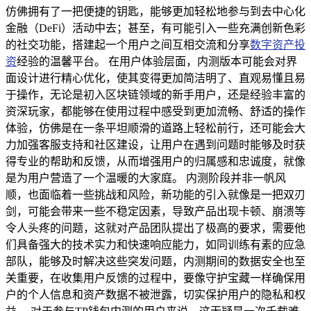
仿佛拥有了一把便捷的钥匙，能够更加轻松地参与到去中心化
金融（DeFi）活动中去；甚至，有可能引入一些充满创新色彩
的社交功能，搭建起一个用户之间互相交流和分享
数字资产投
资
经验的温馨平台。 在用户体验层面，内测版本可能会对界
面设计进行精心优化，使其变得更加简洁明了、直观易懂且易
于操作，无论是初入区块链领域的新手用户，还是经验丰富的
资深玩家，都能够在使用过程中感受到更加流畅、舒适的操作
体验，仿佛是在一条平坦顺滑的道路上轻松前行，还可能会大
力加强客服支持和社区建设，让用户在遇到问题时能够及时获
得专业的帮助和反馈，从而增强用户的归属感和忠诚度，就像
是为用户营造了一个温暖的大家庭。 内测阶段并非一帆风
顺，也面临着一些挑战和风险，新功能的引入就像是一把双刃
剑，可能会带来一些不稳定因素，导致产品出现卡顿、崩溃等
令人头疼的问题，这就对产品团队提出了极高的要求，需要他
们具备强大的技术实力和快速响应能力，如同训练有素的应急
部队，能够及时解决这些突发问题，内测期间的数据安全也至
关重要，在收集用户反馈的过程中，要像守护宝藏一样确保用
户的个人信息和资产数据不被泄露，切实保护用户的隐私和权