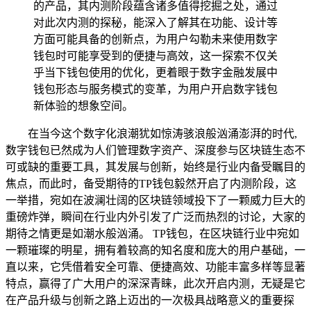
的产品，其内测阶段蕴含诸多值得挖掘之处，通过
对此次内测的探秘，能深入了解其在功能、设计等
方面可能具备的创新点，为用户勾勒未来使用数字
钱包时可能享受到的便捷与高效，这一探索不仅关
乎当下钱包使用的优化，更着眼于数字金融发展中
钱包形态与服务模式的变革，为用户开启数字钱包
新体验的想象空间。
在当今这个数字化浪潮犹如惊涛骇浪般汹涌澎湃的时代,
数字钱包已然成为人们管理数字资产、深度参与区块链生态不
可或缺的重要工具，其发展与创新，始终是行业内备受瞩目的
焦点，而此时，备受期待的TP钱包毅然开启了内测阶段，这
一举措，宛如在波澜壮阔的区块链领域投下了一颗威力巨大的
重磅炸弹，瞬间在行业内外引发了广泛而热烈的讨论，大家的
期待之情更是如潮水般汹涌。 TP钱包，在区块链行业中宛如
一颗璀璨的明星，拥有着较高的知名度和庞大的用户基础，一
直以来，它凭借着安全可靠、便捷高效、功能丰富多样等显著
特点，赢得了广大用户的深深青睐，此次开启内测，无疑是它
在产品升级与创新之路上迈出的一次极具战略意义的重要探