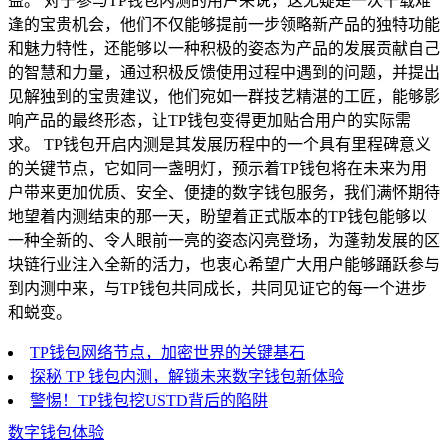
益。 对于参与TP钱包内测的用户来说，这无疑是一次千载难
逢的宝贵机会，他们不仅能够提前一步领略新产品的独特功能
和魅力特性，还能够以一种积极的姿态为产品的发展贡献自己
的智慧和力量，通过积极反馈使用过程中遇到的问题，并提出
见解独到的宝贵建议，他们宛如一群技艺精湛的工匠，能够影
响产品的最终形态，让TP钱包变得更加贴合用户的实际需
求。 TP钱包开启内测是其发展历程中的一个具有里程碑意义
的关键节点，它如同一盏明灯，预示着TP钱包将在未来为用
户带来更加优质、安全、便捷的数字钱包服务，我们满怀期待
地望着内测结束的那一天，盼望着正式版本的TP钱包能够以
一种全新的、令人眼前一亮的姿态闪亮登场，为蓬勃发展的区
块链行业注入全新的活力，也衷心希望广大用户能够踊跃参与
到内测中来，与TP钱包共同成长，共同见证它的每一个进步
和蜕变。
TP钱包网络节点，加密世界的关键基石
探秘 TP 钱包内测，解锁未来数字钱包新体验
警惕！TP钱包挖USTD背后的陷阱
数字钱包体验