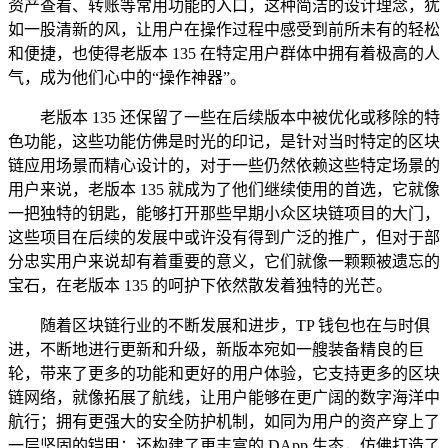
资产查看、转账等常用功能的入口，这种简洁的设计理念，犹
如一股清新的风，让用户在操作过程中感受到前所未有的轻松
和便捷，也使得老版本 135 在特定用户群体中拥有着极高的人
气，成为他们心中的“操作神器”。
老版本 135 还保留了一些在后续版本中被优化或移除的特
色功能，这些功能仿佛是时光的印记，是针对当时特定的区块
链应用场景而精心设计的，对于一些仍然依赖这些特定场景的
用户来说，老版本 135 就成为了他们继续使用的首选，它就像
一把独特的钥匙，能够打开那些早期小众区块链项目的大门，
这些项目在后续的发展中或许没有得到广泛的推广，但对于部
分忠实用户来说却有着重要的意义，它们就像一颗颗被遗忘的
宝石，在老版本 135 的呵护下依然散发着独特的光芒。
随着区块链行业的不断发展和进步，TP 钱包也在与时俱
进，不断地进行更新和升级，新版本宛如一艘装备精良的巨
轮，带来了更多的功能和更好的用户体验，它支持更多的区块
链网络，就像拓展了航线，让用户能够在更广阔的数字海洋中
航行；拥有更强大的安全防护机制，如同为用户的资产穿上了
一层坚固的铠甲；还构建了更丰富的 DApp 生态，仿佛打造了