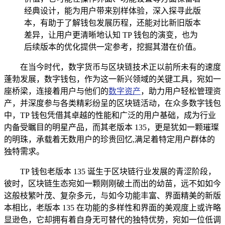
经典设计，能为用户带来别样体验，深入探寻此版
本，有助于了解钱包发展历程，还能对比新旧版本
差异，让用户更清晰地认知 TP 钱包的演变，也为
后续版本的优化提供一定参考，挖掘其潜在价值。
在当今时代，数字货币与区块链技术正以前所未有的速度
蓬勃发展，数字钱包，作为这一新兴领域的关键工具，宛如一
座桥梁，连接着用户与他们的
数字资产
，助力用户轻松管理资
产，并深度参与各类精彩纷呈的区块链活动，在众多数字钱包
中，TP 钱包凭借其卓越的性能和广泛的用户基础，成为行业
内备受瞩目的明星产品，而其老版本 135，更是犹如一颗璀璨
的明珠，承载着无数用户的珍贵回忆,满足着特定用户群体的
独特需求。
TP 钱包老版本 135 诞生于区块链行业发展的青涩阶段，
彼时，区块链生态宛如一颗刚刚破土而出的幼苗，远不如如今
这般枝繁叶茂、复杂多元，与如今功能丰富、界面精美的新版
本相比，老版本 135 在功能的多样性和界面的美观度上或许略
显逊色，它却拥有着自身无可替代的独特优势，宛如一位低调