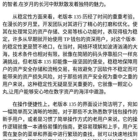
的智者,在岁月的长河中默默散发着独特的魅力。
从稳定性方面来看，老版本 135 历经了时间的重重考验，
在漫长的岁月里，开发团队对其进行了精心的打磨和优化，使
其在处理常见的资产存储、交易等核心功能时，表现得极为稳
定，许多从早期就开始使用 TP 钱包的资深用户，对这个版本
的稳定性更是赞不绝口，在当时，网络环境犹如波涛汹涌的大
海，技术条件也相对有限，就像在简陋的码头停靠船只一样充
满挑战，但老版本 135 却能像一座坚固的堡垒，稳稳地保障用
户的资产安全存储和流畅交易，有效避免了因软件不稳定而可
能带来的资产损失风险，对于那些将资产安全视为重中之重的
用户来说，这种稳定性无疑是至关重要的，它就像一颗定心
丸,让用户能够安心地在数字资产的海洋中遨游。
在操作便捷性上，老版本 135 的界面设计简洁明了，宛如
一幅简单而又清晰的地图，对于那些不太熟悉数字钱包操作的
新手用户，或者是习惯了简单操作方式的老用户来说，它的操
作逻辑就像一本通俗易懂的指南，更容易理解和上手，用户无
需在复杂的菜单和界面中进行繁琐的查找，就可以快速地找到