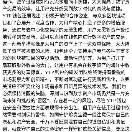
操作，整个过程犹如行云流水般简单快捷，大大提高了数字资
产交易的效率，让用户充分感受到数字时代的高效与便捷。
YTP 钱包还展现出了积极开放的合作姿态，与众多区块链项
目和平台展开了深度合作，为用户精心打造了更多的增值服
务，通过与去中心化交易所的无缝集成，用户无需将资产繁琐
地转移到交易所，就可以直接在钱包内进行数字资产的交易，
这一创新举措就像是为用户的资产上了一道双重保险，大大降
低了资产被盗取的风险，钱包还全力支持用户参与各种丰富多
彩的区块链项目的空投活动、流动性挖矿等，为用户打开了一
扇获取额外收益的大门，让用户有机会在数字资产的海洋中收
获更多的财富惊喜，YTP 钱包的研发团队始终保持着敏锐的
市场洞察力和创新精神，不断对其功能进行更新和优化，以完
美适应不断变化的市场需求和日新月异的技术发展。 我们也
必须保持清醒的头脑，深刻认识到数字资产市场仍然是一片充
满未知和挑战的“雷区”，存在着一定的风险，尽管 YTP 钱包
在安全和便捷性方面表现得十分出色，但用户在使用过程中依
然需要时刻保持警惕，如同守护珍贵宝藏一般注意保护自己的
隐私和资产安全，千万不要随意泄露自己的钱包私钥和助记
词，就像守护自己的生命密码一样守好这些关键信息；要坚决