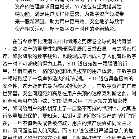
资产的管理需求日益增长，Ytp钱包有望凭借其独
特功能，满足用户多样化需求，为数字资产领域带
来一股新潮流，助力用户更高效、安全地参与数字
资产相关活动，畅享数字资产时代的全新精彩。
在当今数字化浪潮以排山倒海之势席卷全球的时代背景
下，数字资产的重要性如同璀璨星辰般日益凸显，与之紧密相
连、如影随形的数字钱包，也顺理成章地成为了人们管理数字
资产时不可或缺的得力工具，YTP 钱包宛如一颗耀眼的新
星，凭借其别具一格的功能和出类拔萃的用户体验，在数字资
产领域掀起了一场声势浩大的新热潮。 YTP 钱包具备极高的
安全性，这无疑是它最为核心的优势之一，在数字资产的广袤
世界里，安全问题宛如高悬在用户头顶的达摩克利斯之剑，时
刻牵动着用户的心弦，YTP 钱包采用了国际领先的加密技
术，如同给用户的私钥穿上了一层坚不可摧的“铠甲”，对其进
行多重加密保护，要知道，私钥可是访问数字资产的“命门”所
在，一旦不慎丢失或者被盗取，用户的资产便会如同无主之
舟，瞬间面临巨大的风险，而 YTP 钱包通过严谨且复杂的加
密算法和坚如磐石的安全机制，为私钥打造了一个固若金汤的