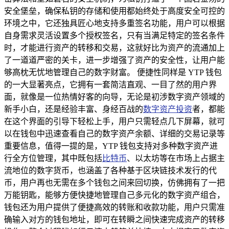
安全堡垒，确保私钥的存储和使用都始终处于高度安全可控的
环境之中，它还独具匠心地支持多重签名功能，用户可以根据
自身需求灵活设置多个授权签名，只有当满足特定的签名条件
时，才能进行资产的转移和交易，这就好比为资产的流通加上
了一道道严密的关卡，进一步增强了资产的安全性，让用户能
够高枕无忧地管理自己的数字财富。 便捷性同样是 YTP 钱包
的一大显著亮点，它拥有一套简洁直观、一目了然的用户界
面，就像是一位热情好客的向导，无论是初涉数字资产领域的
新手小白，还是经验丰富、身经百战的
数字资产投资
者，都能
在这个界面的引导下轻松上手，用户只需轻点几下屏幕，就可
以在钱包中迅速查看自己的数字资产余额、详细的交易记录等
重要信息，值得一提的是，YTP 钱包支持对多种数字资产进
行全方位管理，其中既包括
比特币
、以太坊等在市场上占据主
流地位的数字货币，也涵盖了各种基于区块链技术发行的代
币，用户再也无需在多个钱包之间来回切换，仿佛拥有了一把
万能钥匙，能够方便快捷地管理自己多元化的数字资产组合，
钱包还为用户提供了便捷高效的转账和收款功能，用户只需准
确输入对方的钱包地址，即可在转瞬之间快速完成资产的转移