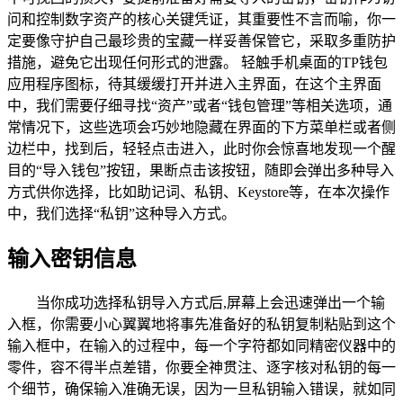
问和控制数字资产的核心关键凭证，其重要性不言而喻，你一
定要像守护自己最珍贵的宝藏一样妥善保管它，采取多重防护
措施，避免它出现任何形式的泄露。 轻触手机桌面的TP钱包
应用程序图标，待其缓缓打开并进入主界面，在这个主界面
中，我们需要仔细寻找“资产”或者“钱包管理”等相关选项，通
常情况下，这些选项会巧妙地隐藏在界面的下方菜单栏或者侧
边栏中，找到后，轻轻点击进入，此时你会惊喜地发现一个醒
目的“导入钱包”按钮，果断点击该按钮，随即会弹出多种导入
方式供你选择，比如助记词、私钥、Keystore等，在本次操作
中，我们选择“私钥”这种导入方式。
输入密钥信息
当你成功选择私钥导入方式后,屏幕上会迅速弹出一个输
入框，你需要小心翼翼地将事先准备好的私钥复制粘贴到这个
输入框中，在输入的过程中，每一个字符都如同精密仪器中的
零件，容不得半点差错，你要全神贯注、逐字核对私钥的每一
个细节，确保输入准确无误，因为一旦私钥输入错误，就如同