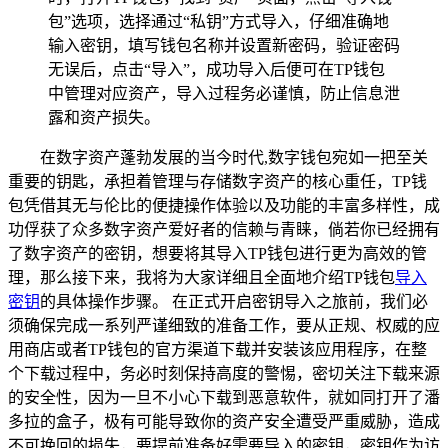
包”选项，选择通过“私钥”方式导入，仔细准确地
输入密钥，填写钱包名称并设置新密码，验证密码
无误后，点击“导入”，成功导入后便可在TP钱包
中管理对应资产，导入过程务必谨慎，防止信息泄
露和资产损失。
在数字资产蓬勃发展的当今时代,数字钱包宛如一把至关
重要的钥匙，承担着管理与存储数字资产的核心重任，TP钱
包凭借其无与伦比的便捷操作体验以及功能的丰富多样性，成
功俘获了众多数字资产爱好者的信赖与青睐，倘若你已经拥有
了数字资产的密钥，想要将其导入TP钱包进行更为高效的管
理，那么接下来，我将为大家详细且全面地介绍TP钱包
导入
密钥
的具体操作步骤。 在正式开启密钥导入之旅前，我们必
须确保完成一系列严谨细致的准备工作，要从正规、权威的应
用商店或者TP钱包的官方渠道下载并安装该应用程序，在整
个下载过程中，务必时刻保持高度的警惕，密切关注下载来源
的安全性，因为一旦不小心下载到恶意软件，就如同打开了潘
多拉的盒子，极有可能导致你的资产安全遭受严重威胁，造成
不可挽回的损失，要提前准备好需要导入的密钥，密钥作为访