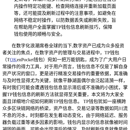
内操作特定功能键、检查网络连接并重新加载页面
等，还可能提及刷新过程中的注意事项，如避免在
网络不稳定时操作，以防数据丢失或刷新失败，旨
在帮助用户全面掌握TP钱包信息刷新技巧，保障
钱包使用的顺畅与安全。
在数字化浪潮席卷全球的当下,数字资产已成为众多投资
者关注的焦点，在数字资产的管理与交易进程中，TP钱包
（T
OK
enPocket钱包）宛如一把万能钥匙，成为了广大用户日
常操作的得力工具，对于用户而言，钱包信息不仅是了解自身
资产状况的窗口，更是进行精准交易操作的重要依据，其准确
与及时性显得尤为关键，就像平静湖面偶尔会泛起涟漪一样，
有时我们可能会遭遇钱包信息显示滞后或不准确的小困扰，掌
握TP钱包信息的刷新方法就显得至关重要，本文将为大家全
面且详细地介绍如何刷新TP钱包信息。 TP钱包犹如一座横跨
众多区块链网络的桥梁，资产信息、交易记录等数据如同川流
不息的河水，时刻都在发生着动态变化，由于网络延迟、服务
器负载过重等诸多因素的影响，钱包内显示的信息就像被时间
凝固的画面，可能会出现滞后的情况，及时刷新信息就像是给