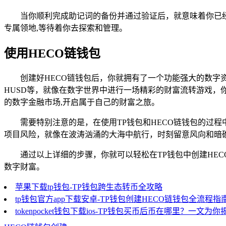
当你顺利完成助记词的备份并通过验证后，就意味着你已经
专属领地,等待着你去探索和管理。
使用HECO链钱包
创建好HECO链钱包后，你就拥有了一个功能强大的数字
HUSD等，就像在数字世界中进行一场精彩的财富流转游戏，你
的数字金融市场,开启属于自己的财富之旅。
需要特别注意的是，在使用TP钱包和HECO链钱包的过
项目风险，就像在波涛汹涌的大海中航行，时刻留意风向和暗礁
通过以上详细的步骤，你就可以轻松在TP钱包中创建HE
数字财富。
苹果下载tp钱包-TP钱包跨生态转币全攻略
tp钱包官方app下载安卓-TP钱包创建HECO链钱包全流程指
tokenpocket钱包下载ios-TP钱包买币后币在哪里？一文为你