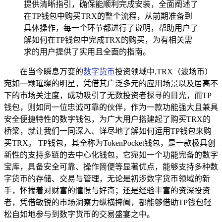
提供清晰指引，确保能顺利完成安装，全面阐述了
在TP钱包中购买TRX的整个流程，从前期准备到
具体操作，每一个环节都进行了说明，帮助用户了
解如何在TP钱包中完成TRX的购买，为有相关需
求的用户提供了实用且全面的指南。
在当今瞬息万变的
数字货币
投资领域中,TRX（波场币）
宛如一颗璀璨的明星，凭借其广泛多元的应用场景以及居高不
下的市场关注度，成功吸引了无数投资者探寻的目光，而TP
钱包，则如同一位忠诚可靠的伙伴，作为一款功能强大且兼具
安全便捷特性的数字钱包，为广大用户搭建起了购买TRX的
桥梁，就让我们一同深入、详尽地了解如何运用TP钱包来购
买TRX。 TP钱包，其全称为TokenPocket钱包，是一款极具创
新性的支持多链的去中心化钱包，它宛如一个功能完备的数字
宝库，具备安全可靠、操作简便等显著优点，能够支持多种数
字货币的存储、交易与管理，无论是初涉数字货币领域的新
手，怀揣着对财富的憧憬与好奇；还是经验丰富的资深投资
者，凭借敏锐的市场洞察力纵横捭阖，都能够借助TP钱包轻
松自如地参与到数字货币的交易盛宴之中。