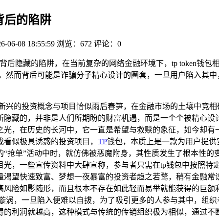
单背后的陷阱
6-06-08 18:55:59
浏览：672
评论：0
背后隐藏的陷阱，在当前复杂的网络金融环境下，tp token
与，然而背后可能是诈骗分子精心设计的圈套，一旦用户陷入其
新兴的投资概念与项目恰似雨后春笋，在金融市场的土壤中竞相破
所隐藏的，并非是人们所期盼的财富机遇，而是一个个被精心设计
之光，在历史的长河中，它一直是希望与救赎的象征，如今却有一
成看似极具诱惑的投资项目，
TP
钱包，本质上是一款为用户提供
“抢单”活动中时，就仿佛被恶魔附身，其性质发生了根本性的变化
目光，一些宣传资料中大肆宣称，参与者只需在tp钱包中按照特
量渴望快速致富、梦想一夜暴富的投资者趋之若鹜，稍有金融常
高风险如影随形，而且根本不存在如此轻而易举就能获得的巨额
的漩涡，一旦陷入便难以自拔，为了吸引更多的人参与其中，组织
得的利润就越高，这种模式与传统的传销组织极为相似，通过不