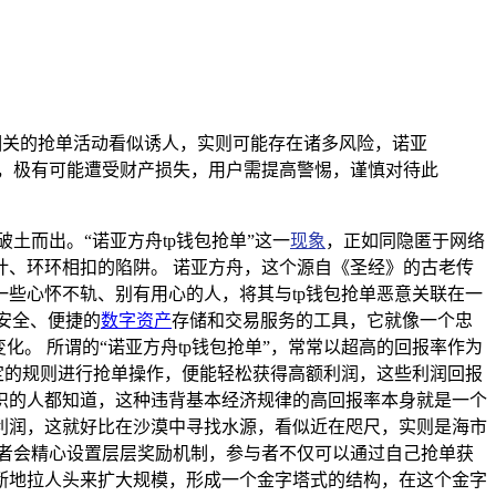
钱包相关的抢单活动看似诱人，实则可能存在诸多风险，诺亚
中，极有可能遭受财产损失，用户需提高警惕，谨慎对待此
土而出。“诺亚方舟tp钱包抢单”这一
现象
，正如同隐匿于网络
、环环相扣的陷阱。 诺亚方舟，这个源自《圣经》的古老传
些心怀不轨、别有用心的人，将其与tp钱包抢单恶意关联在一
安全、便捷的
数字资产
存储和交易服务的工具，它就像一个忠
。 所谓的“诺亚方舟tp钱包抢单”，常常以超高的回报率作为
定的规则进行抢单操作，便能轻松获得高额利润，这些利润回报
识的人都知道，这种违背基本经济规律的高回报率本身就是一个
利润，这就好比在沙漠中寻找水源，看似近在咫尺，实则是海市
者会精心设置层层奖励机制，参与者不仅可以通过自己抢单获
断地拉人头来扩大规模，形成一个金字塔式的结构，在这个金字