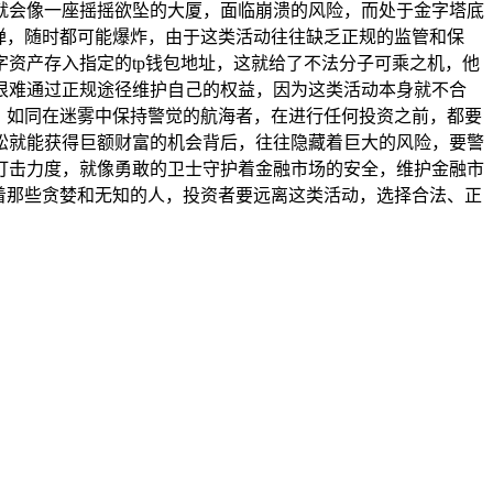
就会像一座摇摇欲坠的大厦，面临崩溃的风险，而处于金字塔底
炸弹，随时都可能爆炸，由于这类活动往往缺乏正规的监管和保
资产存入指定的tp钱包地址，这就给了不法分子可乘之机，他
很难通过正规途径维护自己的权益，因为这类活动本身就不合
脑，如同在迷雾中保持警觉的航海者，在进行任何投资之前，都要
松就能获得巨额财富的机会背后，往往隐藏着巨大的风险，要警
打击力度，就像勇敢的卫士守护着金融市场的安全，维护金融市
待着那些贪婪和无知的人，投资者要远离这类活动，选择合法、正