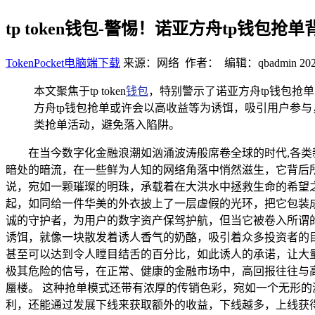
tp token钱包-警惕！诺亚方舟tp钱包抢
TokenPocket电脑端下载
来源：网络 作者： 编辑：qbadmin
202
本文聚焦于tp token
钱包
，特别警示了诺亚方舟tp钱包抢单
方舟tp钱包抢单或许会以高收益等为诱饵，吸引用户参
类抢单活动，避免落入陷阱。
在当今数字化金融浪潮如汹涌波涛般席卷全球的时代,各类
暗处的暗流，在一些鲜为人知的网络角落中悄然滋生，它背后
说，宛如一颗璀璨的明珠，承载着在大洪水中拯救生命的希望
起，如同给一件华美的外衣披上了一层虚假的光环，把它包装
诚的守护者，为用户的数字资产保驾护航，但当它被卷入所谓的
诱饵，就像一块散发着诱人香气的奶酪，吸引着众多投资者的
甚至可以达到令人瞠目结舌的百分比，如此诱人的承诺，让大
极其危险的信号，在正常、健康的金融市场中，高回报往往与
蜃楼。 这种抢单模式还带有浓厚的传销色彩，宛如一个无形
利，还能通过发展下线来获取额外的收益，下线越多，上线获