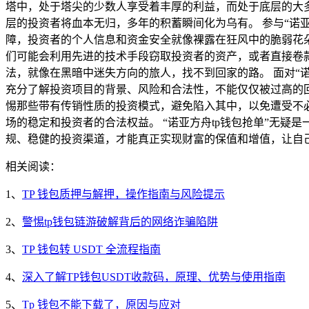
塔中，处于塔尖的少数人享受着丰厚的利益，而处于底层的大
层的投资者将血本无归，多年的积蓄瞬间化为乌有。 参与“诺
障，投资者的个人信息和资金安全就像裸露在狂风中的脆弱花
们可能会利用先进的技术手段窃取投资者的资产，或者直接卷
法，就像在黑暗中迷失方向的旅人，找不到回家的路。 面对“
充分了解投资项目的背景、风险和合法性，不能仅仅被过高的
惕那些带有传销性质的投资模式，避免陷入其中，以免遭受不
场的稳定和投资者的合法权益。 “诺亚方舟tp钱包抢单”无
规、稳健的投资渠道，才能真正实现财富的保值和增值，让自
相关阅读：
1、
TP 钱包质押与解押，操作指南与风险提示
2、
警惕tp钱包链游破解背后的网络诈骗陷阱
3、
TP 钱包转 USDT 全流程指南
4、
深入了解TP钱包USDT收款码，原理、优势与使用指南
5、
Tp 钱包不能下载了，原因与应对