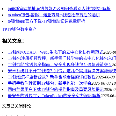
tp最新官网地址-tp钱包能否及如何查看别人钱包地址解析
tp token钱包-警惕！诺亚方舟tp钱包抢单背后的陷阱
tp钱包app官方下载-TP钱包助记词数量解析
TP
TP钱包
数字资产
相关文章：
TP钱包×XDAO，Web3生态下的去中心化协作新范式
2026-0
TP钱包注册视频教程，新手零门槛学会的去中心化钱包入
TP钱包链接钱包全指南，安全实现多钱包互通与跨链交互
20
安卓系统打不开TP钱包？别慌，这几个实用解决方案帮你
TP钱包怎样重新登录？新手也能看懂的详细教程
2026-06-08 
手把手教你转币到TP钱包，新手也能一次学会
2026-06-08 18
国内苹果用户下载TP钱包的操作指南及重要风险提示
2026-0
最安全的钱包TP，TokenPocket的安全实力深度解析
2026-06-
文章已关闭评论！