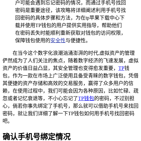
户可能会遇到忘记密码的情况，而通过手机号找回
密码是重要途径，该攻略将详细阐述利用手机号找
回密码的具体步骤和方法，为在tp苹果下载中心下
载并使用TP钱包的用户提供实用指导，帮助他们
在密码丢失时能顺利重新获取对钱包的访问权限，
保障钱包使用的
安全性
与便捷性。
在当今这个数字化浪潮汹涌澎湃的时代,虚拟资产的管理
俨然成为了人们关注的焦点，随着数字经济的飞速发展，虚拟
资产的价值日益凸显，其安全管理也变得愈发重要，
TP
钱
包，作为一款在市场上广泛使用且备受青睐的数字钱包，凭借
其便捷的资产存储和高效的交易服务，赢得了众多用户的信
赖，在使用过程中，我们可能会因为各种原因，比如忙碌、疏
忽或者记忆衰退等，不小心忘记了
TP钱包
的密码，不过别担
心，倘若你事先绑定了手机号，那么就可以借助手机号来找回
密码，就让我们详细了解一下TP钱包如何用手机号找回密码
吧。
确认手机号绑定情况