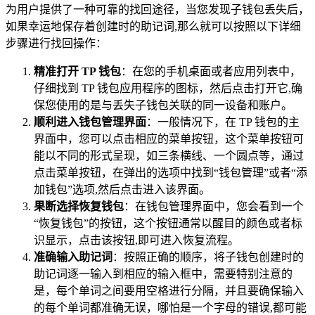
为用户提供了一种可靠的找回途径，当您发现子钱包丢失后，
如果幸运地保存着创建时的助记词,那么就可以按照以下详细
步骤进行找回操作：
精准打开 TP 钱包
：在您的手机桌面或者应用列表中，
仔细找到 TP 钱包应用程序的图标，然后点击打开它,确
保您使用的是与丢失子钱包关联的同一设备和账户。
顺利进入钱包管理界面
：一般情况下，在 TP 钱包的主
界面中，您可以点击相应的菜单按钮，这个菜单按钮可
能以不同的形式呈现，如三条横线、一个圆点等，通过
点击菜单按钮，在弹出的选项中找到“钱包管理”或者“添
加钱包”选项,然后点击进入该界面。
果断选择恢复钱包
：在钱包管理界面中，您会看到一个
“恢复钱包”的按钮，这个按钮通常以醒目的颜色或者标
识显示，点击该按钮,即可进入恢复流程。
准确输入助记词
：按照正确的顺序，将子钱包创建时的
助记词逐一输入到相应的输入框中，需要特别注意的
是，每个单词之间要用空格进行分隔，并且要确保输入
的每个单词都准确无误，哪怕是一个字母的错误,都可能