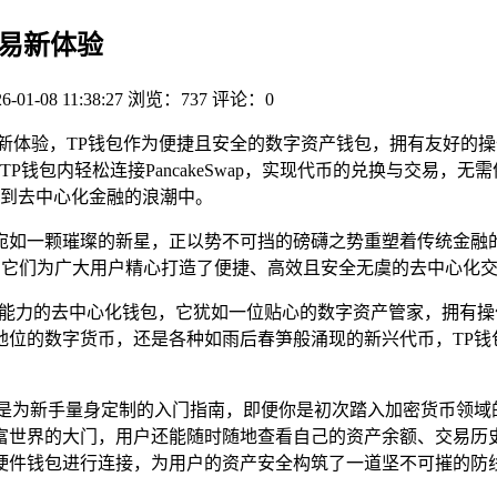
交易新体验
6-01-08 11:38:27
浏览：737
评论：0
的全新体验，TP钱包作为便捷且安全的数字资产钱包，拥有友好的操作
钱包内轻松连接PancakeSwap，实现代币的兑换与交易，
到去中心化金融的浪潮中。
）宛如一颗璀璨的新星，正以势不可挡的磅礴之势重塑着传统金融
它们为广大用户精心打造了便捷、高效且安全无虞的去中心化交
多链支持能力的去中心化钱包，它犹如一位贴心的数字资产管家，拥有
位的数字货币，还是各种如雨后春笋般涌现的新兴代币，TP钱
是为新手量身定制的入门指南，即便你是初次踏入加密货币领域
富世界的大门，用户还能随时随地查看自己的资产余额、交易历
r等硬件钱包进行连接，为用户的资产安全构筑了一道坚不可摧的防