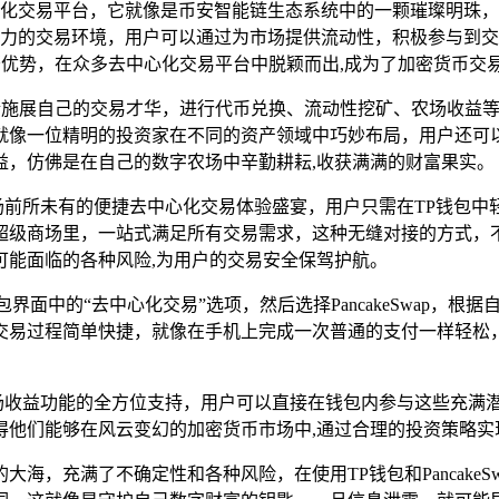
中心化交易平台，它就像是币安智能链生态系统中的一颗璀璨明珠，与以太
活力的交易环境，用户可以通过为市场提供流动性，积极参与到
的显著优势，在众多去中心化交易平台中脱颖而出,成为了加密货币
能够尽情施展自己的交易才华，进行代币兑换、流动性挖矿、农场收
就像一位精明的投资家在不同的资产领域中巧妙布局，用户还可
益，仿佛是在自己的数字农场中辛勤耕耘,收获满满的财富果实。
了一场前所未有的便捷去中心化交易体验盛宴，用户只需在TP钱包中轻
超级商场里，一站式满足所有交易需求，这种无缝对接的方式，
可能面临的各种风险,为用户的交易安全保驾护航。
界面中的“去中心化交易”选项，然后选择PancakeSwap，
交易过程简单快捷，就像在手机上完成一次普通的支付一样轻松，
挖矿和农场收益功能的全方位支持，用户可以直接在钱包内参与这些
得他们能够在风云变幻的加密货币市场中,通过合理的投资策略实
海，充满了不确定性和各种风险，在使用TP钱包和Pancake