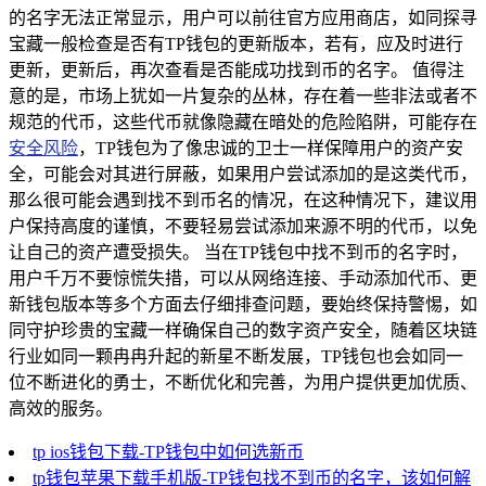
的名字无法正常显示，用户可以前往官方应用商店，如同探寻
宝藏一般检查是否有TP钱包的更新版本，若有，应及时进行
更新，更新后，再次查看是否能成功找到币的名字。 值得注
意的是，市场上犹如一片复杂的丛林，存在着一些非法或者不
规范的代币，这些代币就像隐藏在暗处的危险陷阱，可能存在
安全风险
，TP钱包为了像忠诚的卫士一样保障用户的资产安
全，可能会对其进行屏蔽，如果用户尝试添加的是这类代币，
那么很可能会遇到找不到币名的情况，在这种情况下，建议用
户保持高度的谨慎，不要轻易尝试添加来源不明的代币，以免
让自己的资产遭受损失。 当在TP钱包中找不到币的名字时，
用户千万不要惊慌失措，可以从网络连接、手动添加代币、更
新钱包版本等多个方面去仔细排查问题，要始终保持警惕，如
同守护珍贵的宝藏一样确保自己的数字资产安全，随着区块链
行业如同一颗冉冉升起的新星不断发展，TP钱包也会如同一
位不断进化的勇士，不断优化和完善，为用户提供更加优质、
高效的服务。
tp ios钱包下载-TP钱包中如何选新币
tp钱包苹果下载手机版-TP钱包找不到币的名字，该如何解