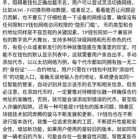
手，阻碍着钱包正确加载币名，用户可以尝试灵活切换网络，
比如从Wi - Fi切换到移动数据，或者反之，看看能否让问题迎
刃而解，也不要忘了仔细检查一下设备的网络设置，确保没有
任何限制TP钱包网络访问权限的“隐形门槛”。 币的类型和合
约地址同样是不容忽视的关键因素，TP钱包宛如一个兼容并
包的数字资产大舞台，支持多种区块链网络和形形色色的代
币，有些小众或者新发行的币种就像隐匿在角落里的珍宝，可
能不在钱包的默认显示列表中，这就需要用户亲自出手，手动
添加代币，以以太坊网络为例，每个代币都如同拥有独一无二
的“身份证”——合约地址，用户只需在TP钱包中找到“添加代
币”的功能入口，准确无误地输入合约地址，系统便会如同一
位智能的管家，自动识别并显示该币的名字和相关信息，但务
必注意，在添加代币时，一定要像对待精密仪器一样确保合约
地址的准确性，否则，就可能会误添加到错误的代币，甚至陷
入诈骗的陷阱。 还有一种可能是TP钱包的版本问题，随着区
块链技术如同奔腾的骏马不断发展和更新，TP钱包也在不断
进行版本迭代，就像一位追求完美的工匠，不断提升性能和安
全性，增加新功能，如果用户使用的是较旧的版本，就如同驾
驶一辆老旧的汽车，可能会存在一些兼容性问题，导致某些币