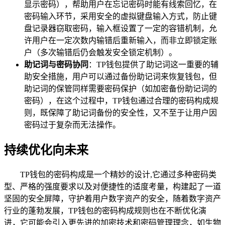
显示密码），帮助用户在忘记密码时能有线索回忆，在
密码输入环节，采用安全的虚拟键盘输入方式，防止键
盘记录器窃取密码，输入框设置了一定的容错机制，允
许用户在一定次数内输错后重新输入，而非立即锁定账
户（多次输错后仍会触发安全锁定机制）。
助记词与密码协同
：TP钱包提供了助记词这一重要的辅
助安全措施，用户可以通过备份助记词来恢复钱包，但
助记词的保管同样需要密码保护（如加密备份助记词的
密码），在这个过程中，TP钱包通过合理的密码构成规
则，既保障了助记词备份的安全性，又不至于让用户因
密码过于复杂而无法操作。
持续优化向未来
TP钱包的密码构成是一个精妙的设计,它通过多种密码类
型、严格的强度要求以及对便捷性的适度考量，构建起了一道
坚固的安全屏障，守护着用户数字资产的安全，随着数字资产
行业的蓬勃发展，TP钱包的密码构成规则也在不断优化演
进，它可能会引入更先进的加密技术和密码管理理念，如生物