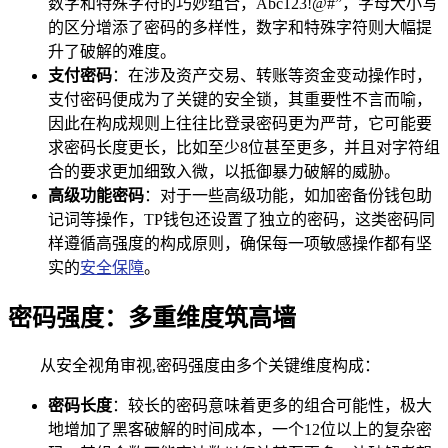
数字和特殊字符的巧妙组合，Abc123!@#”，字母大小写
的区分增添了密码的多样性，数字和特殊字符则大幅提
升了破解的难度。
支付密码
：在涉及资产交易、转账等资金变动操作时，
支付密码便成为了关键的安全锁，其重要性不言而喻，
因此在构成规则上往往比登录密码更为严苛，它可能要
求密码长度更长，比如至少8位甚至更多，并且对字符组
合的要求更加细致入微，以抵御暴力破解的威胁。
高级功能密码
：对于一些高级功能，如加密备份钱包助
记词等操作，TP钱包还设置了独立的密码，这类密码同
样遵循高强度的构成原则，确保每一项敏感操作都有坚
实的
安全保障
。
密码强度：多重维度筑高墙
从安全视角审视,密码强度由多个关键维度构成：
密码长度
：较长的密码意味着更多的组合可能性，极大
地增加了黑客破解的时间成本，一个12位以上的复杂密