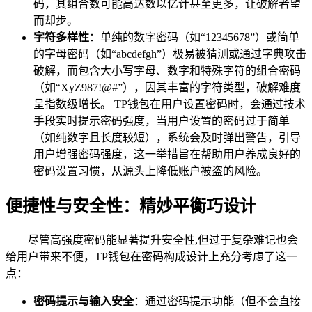
码，其组合数可能高达数以亿计甚至更多，让破解者望
而却步。
字符多样性
：单纯的数字密码（如“12345678”）或简单
的字母密码（如“abcdefgh”）极易被猜测或通过字典攻击
破解，而包含大小写字母、数字和特殊字符的组合密码
（如“XyZ987!@#”），因其丰富的字符类型，破解难度
呈指数级增长。 TP钱包在用户设置密码时，会通过技术
手段实时提示密码强度，当用户设置的密码过于简单
（如纯数字且长度较短），系统会及时弹出警告，引导
用户增强密码强度，这一举措旨在帮助用户养成良好的
密码设置习惯，从源头上降低账户被盗的风险。
便捷性与安全性：精妙平衡巧设计
尽管高强度密码能显著提升安全性,但过于复杂难记也会
给用户带来不便，TP钱包在密码构成设计上充分考虑了这一
点：
密码提示与输入安全
：通过密码提示功能（但不会直接