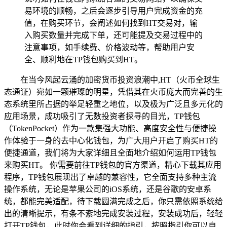
易环境的顺畅，之后会逐步引导用户完成资金的充
值，在购买环节，会阐述如何找到HT交易对，输
入购买数量并完成下单，还可能提及交易过程中的
注意事项，如手续费、价格波动等，帮助用户安
全、顺利地在TP钱包购买到HT。
在当今风起云涌的加密货币投资浪潮中,HT（火币全球生
态通证）宛如一颗璀璨的明星，凭借其在火币庞大而完善的生
态系统里所占据的举足轻重之地位，以及极为广泛且多元化的
应用场景，成功吸引了无数投资者探寻的目光，TP钱包
（TokenPocket）作为一款集强大功能、高度安全性与便捷操
作体验于一身的去中心化钱包，为广大用户开启了购买HT的
便捷通道，我们将为大家详细且全面地介绍如何运用TP钱包
来购买HT。 你需要前往TP钱包的官方渠道，精心下载其应用
程序，TP钱包展现出了卓越的兼容性，它全面支持多种主流
操作系统，无论是苹果公司的iOS系统，还是谷歌的安卓系
统，都能完美适配，待下载圆满完成之后，你只需依照系统给
出的清晰提示，有条不紊地完成安装过程，安装成功后，轻轻
打开TP钱包，此时你会看到详细的指引，按照指引你可以自