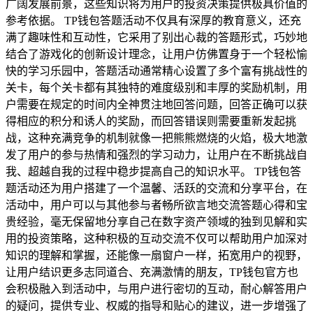
广阔发展前景，这些知识将为用户的投资决策提供极具价值的
参考依据。 TP钱包答题活动不仅具有深厚的教育意义，还充
满了趣味性和互动性，它采用了别出心裁的答题形式，巧妙地
结合了游戏化的创新设计理念，让用户仿佛置身于一个轻松愉
快的学习乐园中，答题活动通常精心设置了多个富有挑战性的
关卡，每个关卡都有其独特的难度级别和丰厚的奖励机制，用
户需要在规定的时间内全神贯注地回答问题，回答正确可以获
得相应的积分和诱人的奖励，而回答错误则需要重新发起挑
战，这种充满竞争的机制就像一把熊熊燃烧的火焰，极大地激
发了用户的参与热情和强烈的学习动力，让用户在不断挑战自
我、超越自我的过程中稳步提高自己的知识水平。 TP钱包答
题活动还为用户搭建了一个温馨、活跃的交流和分享平台，在
活动中，用户可以与其他参与者畅所欲言地交流答题心得和宝
贵经验，毫无保留地分享自己在数字资产领域的独到见解和实
用的投资策略，这种积极的互动交流不仅可以帮助用户加深对
知识的理解和掌握，还能像一扇窗户一样，拓宽用户的视野，
让用户结识更多志同道合、充满激情的朋友，TP钱包官方也
会积极融入到活动中，与用户进行密切的互动，耐心解答用户
的疑问，提供专业、权威的指导和贴心的建议，进一步增强了