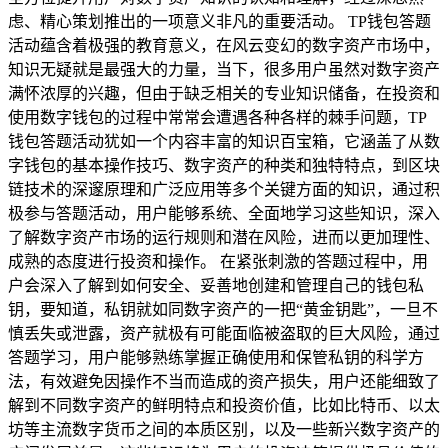
虑、精心策划推出的一项意义非凡的重要活动。 TP钱包答题
活动蕴含着极强的教育意义，在风云变幻的数字资产市场中，
知识无疑就是最强大的力量，当下，很多用户虽然对数字资产
满怀浓厚的兴趣，但由于缺乏相关的专业知识储备，在投资和
使用数字钱包的过程中常常会遭遇各种各样的棘手问题，TP
钱包答题活动犹如一个内容丰富的知识百宝箱，它涵盖了从数
字钱包的基本操作技巧、数字资产的种类和独特特点，到区块
链技术的深邃原理和广泛应用等多个关键方面的知识，通过积
极参与答题活动，用户能够系统、全面地学习这些知识，深入
了解数字资产市场的运行规则和潜在风险，进而以更加理性、
成熟的态度进行投资和操作。 在紧张刺激的答题过程中，用
户会深入了解到如何安全、妥善地创建和管理自己的钱包私
钥，要知道，私钥就如同数字资产的一把“黄金钥匙”，一旦不
慎丢失或泄露，资产就极有可能面临被盗取的巨大风险，通过
答题学习，用户能够熟练掌握正确使用和保管私钥的科学方
法，有效避免因操作不当而造成的资产损失，用户还能细致了
解到不同数字资产的鲜明特点和投资价值，比如比特币、以太
坊等主流数字货币之间的本质区别，以及一些新兴数字资产的