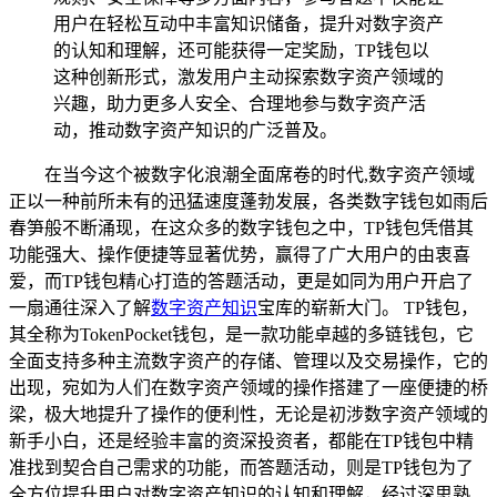
用户在轻松互动中丰富知识储备，提升对数字资产
的认知和理解，还可能获得一定奖励，TP钱包以
这种创新形式，激发用户主动探索数字资产领域的
兴趣，助力更多人安全、合理地参与数字资产活
动，推动数字资产知识的广泛普及。
在当今这个被数字化浪潮全面席卷的时代,数字资产领域
正以一种前所未有的迅猛速度蓬勃发展，各类数字钱包如雨后
春笋般不断涌现，在这众多的数字钱包之中，TP钱包凭借其
功能强大、操作便捷等显著优势，赢得了广大用户的由衷喜
爱，而TP钱包精心打造的答题活动，更是如同为用户开启了
一扇通往深入了解
数字资产知识
宝库的崭新大门。 TP钱包，
其全称为TokenPocket钱包，是一款功能卓越的多链钱包，它
全面支持多种主流数字资产的存储、管理以及交易操作，它的
出现，宛如为人们在数字资产领域的操作搭建了一座便捷的桥
梁，极大地提升了操作的便利性，无论是初涉数字资产领域的
新手小白，还是经验丰富的资深投资者，都能在TP钱包中精
准找到契合自己需求的功能，而答题活动，则是TP钱包为了
全方位提升用户对数字资产知识的认知和理解，经过深思熟