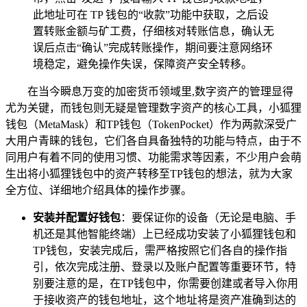
此地址可在 TP 钱包的“收款”功能中获取，之后设
置转账金额与矿工费，仔细核对转账信息，确认无
误后点击“确认”完成转账操作，期间要注意网络环
境稳定，避免操作失误，保障资产安全转移。
在当今瞬息万变的加密货币领域里,数字资产的管理显得
尤为关键，而钱包则无疑是管理数字资产的核心工具，小狐狸
钱包（MetaMask）和TP钱包（TokenPocket）作为两款深受广
大用户青睐的钱包，它们各自具备独特的功能与特点，由于不
同用户有着不同的使用习惯、功能需求等因素，不少用户会萌
生出将小狐狸钱包中的资产转移至TP钱包的想法，就为大家
全方位、详细地介绍具体的操作步骤。
安装并配置好钱包
：要保证你的设备（无论是电脑、手
机还是其他智能终端）上已经成功安装了小狐狸钱包和
TP钱包，安装完成后，需严格按照它们各自的操作指
引，依次完成注册、登录以及账户配置等重要环节，特
别要注意的是，在TP钱包中，你需要创建或者导入你用
于接收资产的钱包地址，这个地址将是资产准确到达的