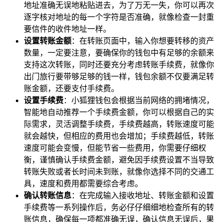
地址准确无误地粘贴进去，为了万无一失，你可以再次
逐字核对地址的每一个字符是否准确，就像检查一封重
要信件的收件地址一样。
设置转账金额
：在转账页面中，输入你想要转移的资产
数量，一定要注意，要确保你的钱包中有足够的余额来
支持这次转账，同时还要充分考虑转账手续费，就像你
出门旅行要带够足够的钱一样，钱包余额不仅要满足转
账金额，还要支付手续费。
设置手续费
：小狐狸钱包会根据当前网络的拥堵情况，
智能地自动推荐一个手续费金额，你可以根据自己的实
际需求，灵活调整手续费，手续费越高，转账速度可能
就会越快，但相应的费用也会增加；手续费越低，转账
速度可能会变慢，但能节省一些费用，你需要仔细权
衡，谨慎确认手续费金额，避免因手续费设置不当导致
转账失败或者长时间未到账，就像你选择不同的交通工
具，速度和费用都需要综合考虑。
确认转账信息
：在完成输入接收地址、转账金额和设置
手续费等一系列操作后，务必仔仔细细地检查所有的转
账信息，确保每一项都准确无误，确认信息无误后，果