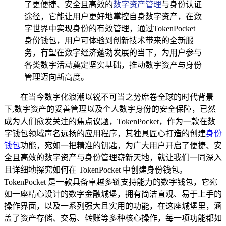
了更便捷、安全且高效的
数字资产管理
与身份认证
途径，它能让用户更好地掌控自身数字资产，在数
字世界中实现身份的有效管理，通过TokenPocket
身份钱包，用户可体验到创新技术带来的全新服
务，有望在数字经济蓬勃发展的当下，为用户参与
各类数字活动奠定坚实基础，推动数字资产与身份
管理迈向新高度。
在当今数字化浪潮以锐不可当之势席卷全球的时代背景
下,数字资产的妥善管理以及个人数字身份的安全保障，已然
成为人们愈发关注的焦点议题，TokenPocket，作为一款在数
字钱包领域声名远扬的应用程序，其独具匠心打造的创建
身份
钱包
功能，宛如一把精准的钥匙，为广大用户开启了便捷、安
全且高效的数字资产与身份管理崭新天地，就让我们一同深入
且详细地探究如何在 TokenPocket 中创建身份钱包。
TokenPocket 是一款具备卓越多链支持能力的数字钱包，它宛
如一座精心设计的数字金融城堡，拥有简洁直观、易于上手的
操作界面，以及一系列强大且实用的功能，在这座城堡里，涵
盖了资产存储、交易、转账等多种核心操作，每一项功能都如