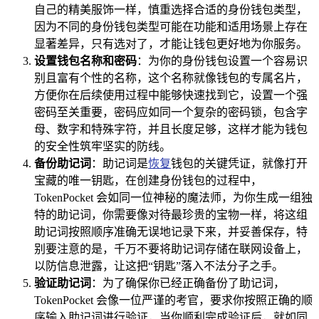
自己的精美服饰一样，慎重选择合适的身份钱包类型，
因为不同的身份钱包类型可能在功能和适用场景上存在
显著差异，只有选对了，才能让钱包更好地为你服务。
设置钱包名称和密码
：为你的身份钱包设置一个容易识
别且富有个性的名称，这个名称就像钱包的专属名片，
方便你在后续使用过程中能够快速找到它，设置一个强
密码至关重要，密码应如同一个复杂的密码锁，包含字
母、数字和特殊字符，并且长度足够，这样才能为钱包
的安全性筑牢坚实的防线。
备份助记词
：助记词是
恢复
钱包的关键凭证，就像打开
宝藏的唯一钥匙，在创建身份钱包的过程中，
TokenPocket 会如同一位神秘的魔法师，为你生成一组独
特的助记词，你需要像对待最珍贵的宝物一样，将这组
助记词按照顺序准确无误地记录下来，并妥善保存，特
别要注意的是，千万不要将助记词存储在联网设备上，
以防信息泄露，让这把“钥匙”落入不法分子之手。
验证助记词
：为了确保你已经正确备份了助记词，
TokenPocket 会像一位严谨的考官，要求你按照正确的顺
序输入助记词进行验证，当你顺利完成验证后，就如同