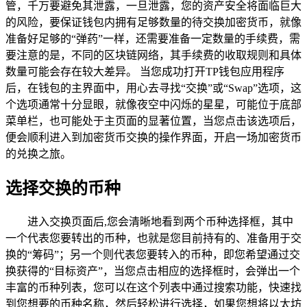
管，千万要避免其泄露，一旦泄露，您的资产安全将面临巨大
的风险，要保证钱包内拥有足够数量的待交换加密货币，就像
准备好足够的“弹药”一样，还需要准备一定数量的手续费，需
要注意的是，不同的区块链网络，其手续费的收取规则和具体
数量可能会存在较大差异。 当您成功打开TP钱包应用程序
后，在钱包的主界面中，用心去寻找“交换”或“Swap”选项，这
个选项通常十分显眼，就像夜空中闪烁的星星，可能位于底部
菜单栏，也可能处于主页面的显著位置，当您点击该选项后，
便会顺利进入到加密货币交换的操作界面，开启一场加密货币
的兑换之旅。
选择交换的币种
进入交换页面后,您会清晰地看到两个币种选择框，其中
一个代表您要转出的币种，也就是您目前持有的、准备用于交
换的“筹码”；另一个则代表您要转入的币种，即您希望通过交
换获得的“目标资产”，当您点击相应的选择框时，会弹出一个
丰富的币种列表，您可以在这个列表中通过搜索功能，快速找
到您想要的币种名称，然后轻松进行选择，如果您想将以太坊