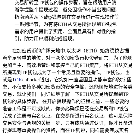
交易所转至TP钱包的操作步骤，旨在帮助用户清
晰掌握整个提现过程，避免因操作不当出现问题，
指南涵盖从下载tp钱包到在交易所进行提现操作等
一系列环节，为有将ETH从交易所提现到TP钱包
需求的用户提供了实用、全面且具有针对性的指
引，助力用户顺利完成提现。
在加密货币的广阔天地中,以太坊（ETH）始终稳稳占据
着举足轻重的地位，对于众多加密货币投资者而言，为了能够
更加自主、高效地管理和掌控自己的ETH资产，将ETH从交易
所提现到TP钱包成为了一个常见且重要的操作，TP钱包，也
就是T
OK
enPocket钱包，它宛如一座坚固且功能丰富的数字堡
垒，不仅支持多种加密货币的安全存储，还能顺畅地进行各类
交易，就让我们一同详细地了解一下ETH从交易所提现到TP
钱包的具体步骤。 在开启提现操作的征程之前，一些必要的
准备工作是不可或缺的，你务必确保已经在交易所和TP钱包
完成了注册与实名认证，在交易所进行实名认证，这可是保障
交易安全与合规的关键一步，只有成功通过认证，你才具备进
行提现等重要操作的资格，而在TP钱包，同样需要完成实名