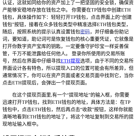
认证，这就如同给你的资产加上了一把坚固的安全锁，确保资
产能够安稳地存放在钱包之中。 你需要在TP钱包中创建ETH
钱包，具体操作如下：轻轻打开TP钱包，点击界面上的“创建
钱包”按钮，接着在众多钱包类型中精准选择ETH钱包类型，
随后，按照系统的提示认真设置钱包
密码
，并仔细备份助记
词，要知道，助记词可是恢复钱包的核心重要凭证，它就像是
打开你数字资产宝库的钥匙，一定要像守护珍宝一样妥善保
管，千万不能泄露给任何他人。 登录你所使用的交易所账
号，然后在界面中仔细寻找
ETH提现
选项，由于不同的交易所
界面设计各有特色，所以提现入口的位置可能会有所差异，但
通常情况下，你可以在资产页面或者交易页面中找到它，当你
点击ETH提现后，会弹出一个提现页面。
在这个提现页面里,有一个“提现地址”的输入框，你需要
迅速打开TP钱包，找到ETH钱包的地址，具体方法是：在TP
钱包中，点击ETH钱包，然后再点击“收款”按钮，这样你就能
清晰地看到ETH钱包的地址了，将这个地址复制到交易所的提
现地址输入框中。