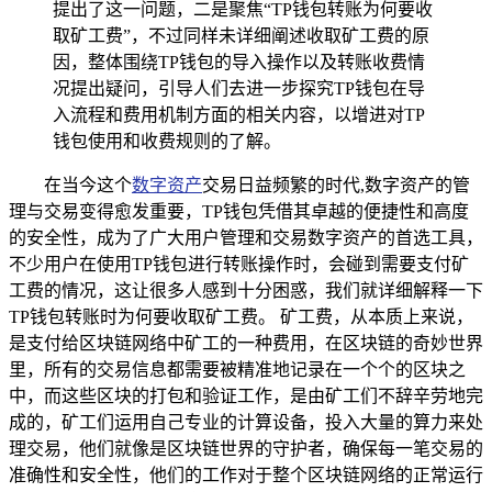
提出了这一问题，二是聚焦“TP钱包转账为何要收
取矿工费”，不过同样未详细阐述收取矿工费的原
因，整体围绕TP钱包的导入操作以及转账收费情
况提出疑问，引导人们去进一步探究TP钱包在导
入流程和费用机制方面的相关内容，以增进对TP
钱包使用和收费规则的了解。
在当今这个
数字资产
交易日益频繁的时代,数字资产的管
理与交易变得愈发重要，TP钱包凭借其卓越的便捷性和高度
的安全性，成为了广大用户管理和交易数字资产的首选工具，
不少用户在使用TP钱包进行转账操作时，会碰到需要支付矿
工费的情况，这让很多人感到十分困惑，我们就详细解释一下
TP钱包转账时为何要收取矿工费。 矿工费，从本质上来说，
是支付给区块链网络中矿工的一种费用，在区块链的奇妙世界
里，所有的交易信息都需要被精准地记录在一个个的区块之
中，而这些区块的打包和验证工作，是由矿工们不辞辛劳地完
成的，矿工们运用自己专业的计算设备，投入大量的算力来处
理交易，他们就像是区块链世界的守护者，确保每一笔交易的
准确性和安全性，他们的工作对于整个区块链网络的正常运行