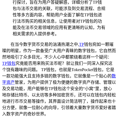
行探讨，旨在为用户答疑解惑，详细分析了TP钱
包与法币交易的关联，可能涉及到交易流程、合规
性等多方面内容，帮助用户全面了解在TP钱包进
行法币购买的相关信息，让使用者对TP钱包的功
能及在法币交易领域的应用有更清晰的认知，为有
相关需求的人提供参考。
在当今数字货币交易的汹涌热潮之中,
TP
钱包宛如一颗璀
璨的明星，作为一款备受广大用户青睐的数字钱包，它自然而
然地吸引了众多目光，不少人心中都萦绕着这样一个疑问：
TP钱包
究竟能否用来购买法币呢？就让我们一同深入探究这
个饶有趣味的问题。 TP钱包，也就是TokenPocket钱包，它是
一款功能强大且支持多链的数字钱包，它就像是一个贴心的
数
字资产
管家，为用户提供了极为便捷的数字资产存储、管理以
及交易功能，用户能够在TP钱包这个安全的“小窝”里，放心
地存储比特币、以太坊等多种加密货币，还可以在钱包内轻松
地进行币币交易等操作，其界面设计简洁明了，操作起来也十
分方便，就像一位耐心的向导，引领着大量数字货币爱好者踏
入数字资产的奇妙世界。