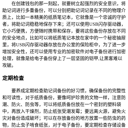
在创建钱包的那一刻起，就要树立起强烈的安全意识，将
助记词进行多重备份，可以分别把助记词记录在不同的物理介
质上，比如一本精美的纸质笔记本，它就像是一个忠诚的守护
者，将助记词稳稳地保存下来；还可以使用USB闪存驱动器，
它小巧便携，方便随时携带和保存，要将这些备份存放在不同
的安全地点，比如可以将纸质笔记本放在家中的一个秘密抽屉
里，将USB闪存驱动器存放在办公室的保险柜中，为了进一步
增加安全性，还可以使用专业的加密软件对电子备份进行加密
处理，就像是给电子备份穿上了一层坚固的铠甲,让黑客难以
攻破。
定期检查
要养成定期检查助记词备份的好习惯，确保备份的完整性
和可读性，对于纸质备份，要像呵护珍贵的文物一样，注意防
潮、防火、防虫等，可以将纸质备份放在一个密封的塑料袋
中，再放入干燥剂，防止纸张受潮发霉；要远离火源，避免火
灾对备份造成破坏；可以在存放备份的地方放置一些防虫的药
物，防止虫子啃食纸张，对于电子备份，要定期检查存储设备