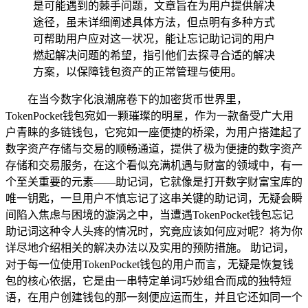
是可能遇到的棘手问题，文章旨在为用户提供解决
途径，虽未详细阐述具体方法，但点明有多种方式
可帮助用户应对这一状况，能让忘记助记词的用户
燃起解决问题的希望，指引他们去探寻合适的解决
方案，以保障钱包资产的正常管理与使用。
在当今数字化浪潮席卷下的加密货币世界里，
TokenPocket钱包宛如一颗璀璨的明星，作为一款备受广大用
户青睐的多链钱包，它宛如一座便捷的桥梁，为用户搭建起了
数字资产存储与交易的顺畅通道，提供了极为便捷的数字资产
存储和交易服务，在这个看似充满机遇与财富的领域中，有一
个至关重要的元素——助记词，它就像是打开数字财富宝库的
唯一钥匙，一旦用户不慎忘记了这串关键的助记词，无疑会瞬
间陷入焦虑与困境的漩涡之中，当遭遇TokenPocket钱包忘记
助记词这种令人头疼的情况时，究竟应该如何应对呢？将为你
详尽地介绍相关的解决办法以及实用的预防措施。 助记词，
对于每一位使用TokenPocket钱包的用户而言，无疑是恢复钱
包的核心依据，它是由一串特定单词巧妙组合而成的独特短
语，在用户创建钱包的那一刻便应运而生，并且它还如同一个