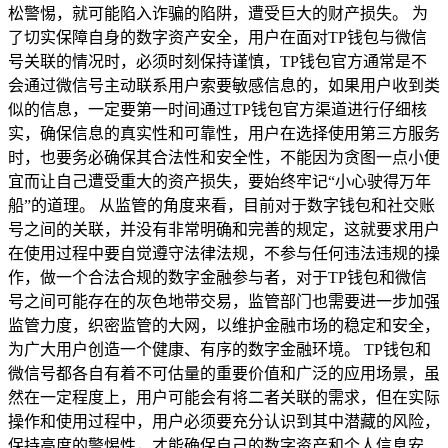
松警惕，就可能陷入诈骗的陷阱，遭受巨大的财产损失。 为
了切实保障自身的数字资产安全，用户在面对TP钱包与微信
号关联的情况时，必须时刻保持谨慎，TP钱包官方通常是不
会通过微信号主动联系用户索要敏感信息的，如果用户收到类
似的信息，一定要第一时间通过TP钱包官方渠道进行仔细核
实，确保信息的真实性和可靠性，用户在选择使用第三方服务
时，也要务必确保其合法性和安全性，不能因为贪图一点小便
宜而让自己遭受重大的资产损失，要始终牢记“小心驶得万年
船”的道理。 从监管的角度来看，目前对于数字钱包和社交账
号之间的关联，并没有非常明确和完善的规定，这就要求用户
在使用过程中要自觉遵守法律法规，不参与任何违法违规的操
作，做一个合法合规的数字金融参与者，对于TP钱包和微信
号之间可能存在的灰色地带交易，监管部门也需要进一步加强
监管力度，织密监管的大网，以维护金融市场的稳定和安全，
为广大用户创造一个健康、有序的数字金融环境。 TP钱包和
微信号都各自有着不可估量的重要价值和广泛的应用场景，虽
然在一定程度上，用户可能会有将二者关联的需求，但在实际
操作和使用过程中，用户必须要充分认识到其中潜藏的风险，
保持高度的警惕性，才能确保自己的数字资产和个人信息安