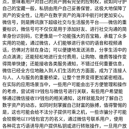
点，意味着用户对自己的资产拥有完全的控制权，就如同守护
自己的宝藏一般，私钥由用户自己妥善保管，这极大地保障了
资产的安全性，让用户在数字资产的海洋中航行时更加安心。
微信号，则是腾讯旗下超级社交与生活服务平台——微信的重
要标识，微信号可不仅仅是用于添加好友、进行社交沟通的简
单身份识别码，它更像是一个功能强大的百宝箱，承载了众多
实用的功能，通过微信，人们能够进行亲切的语音和视频通
话，仿佛对方就在身边；可以便捷地发送消息，分享生活中的
点点滴滴；还能轻松地进行支付费用，让购物、缴费等操作变
得简单快捷；还能接收各类服务通知，不错过任何重要信息，
微信已经全方位地融入到人们生活的方方面面，成为了连接人
与人、人与服务的重要桥梁，让整个世界变得更加紧密相连。
在实际的应用场景当中，一些用户可能会出于方便管理和操作
的考虑，尝试将TP钱包与微信号进行关联，有些用户希望能
够通过微信接收TP钱包的相关通知，这样就能及时了解自己
数字资产的动态，如同时刻掌握自己财富的脉搏，值得警惕的
是，这也可能会给不法分子提供可乘之机，一些诈骗分子可能
会狡猾地以TP钱包官方的名义，通过微信号联系用户，使用
各种花言巧语诱导用户提供私钥或进行转账操作，一旦用户放