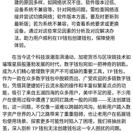
建的原因多样，如网络状况不佳、软件版本过低、
设备系统不兼容等，针对网络问题，需检查网络连
接并尝试切换网络；软件版本方面，要及时更新到
最新版；若为系统不兼容，可查看系统要求或更换
设备，通过对这些常见因素的分析及对应解决办
法，助力用户顺利在TP钱包创建钱包，保障使用
体验。
在当今这个科技浪潮澎湃涌动、加密货币与区块链技术如
璀璨星辰般蓬勃发展的时代，数字钱包宛如一把神奇的钥匙，
成为人们精心管理数字资产不可或缺的重要工具，TP 钱包，
作为一款在众多数字钱包中脱颖而出、广受欢迎的多链数字钱
包，凭借其便捷如行云流水般的操作和丰富似繁星点点的功
能，吸引了来自五湖四海的众多用户，美中不足的是，不少用
户在使用过程中遭遇了如同拦路虎一般的问题——无法创建钱
包，这一问题，不仅像一道难以跨越的鸿沟，给新用户踏入数
字资产世界的入门之路带来了重重阻碍，也让老用户在拓展钱
包使用场景、探索更多可能性时陷入了困境，我们将抽丝剥
茧，深入剖析 TP 钱包无法创建钱包这一令人困扰的问题。