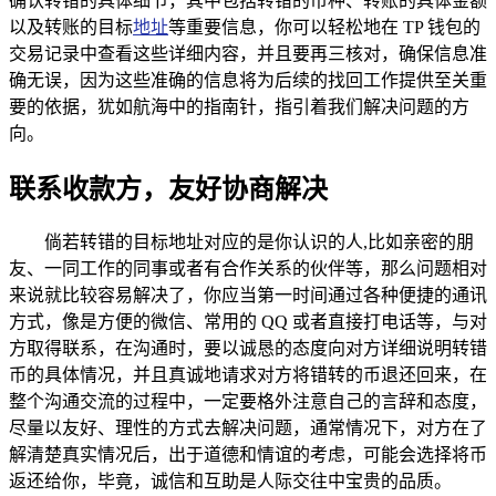
确认转错的具体细节，其中包括转错的币种、转账的具体金额
以及转账的目标
地址
等重要信息，你可以轻松地在 TP 钱包的
交易记录中查看这些详细内容，并且要再三核对，确保信息准
确无误，因为这些准确的信息将为后续的找回工作提供至关重
要的依据，犹如航海中的指南针，指引着我们解决问题的方
向。
联系收款方，友好协商解决
倘若转错的目标地址对应的是你认识的人,比如亲密的朋
友、一同工作的同事或者有合作关系的伙伴等，那么问题相对
来说就比较容易解决了，你应当第一时间通过各种便捷的通讯
方式，像是方便的微信、常用的 QQ 或者直接打电话等，与对
方取得联系，在沟通时，要以诚恳的态度向对方详细说明转错
币的具体情况，并且真诚地请求对方将错转的币退还回来，在
整个沟通交流的过程中，一定要格外注意自己的言辞和态度，
尽量以友好、理性的方式去解决问题，通常情况下，对方在了
解清楚真实情况后，出于道德和情谊的考虑，可能会选择将币
返还给你，毕竟，诚信和互助是人际交往中宝贵的品质。