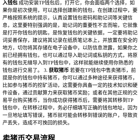
入钱包
成功安装TP钱包后，打开它，你会面临两个选择，如
果你是初次使用，可以选择创建新的钱包，在创建过程中，要
严格按照系统的提示，认真设置钱包密码和助记词等关键信
息，这里要特别强调的是，助记词的重要性不言而喻，它就像
是打开你钱包的钥匙，是恢复钱包的关键依据，一定要将助记
词妥善保存，建议将其记录在纸质笔记本上，并放置在安全的
地方，切勿将其存储在电子设备中，以防信息泄露，如果你之
前已经拥有钱包，也可以通过导入助记词或私钥的方式，将原
有的钱包无缝导入到TP钱包中，这样就能继续使用你熟悉的
钱包进行交易了。 3.
获取猪币
若要在TP钱包中售卖猪币，前
提是你的钱包中持有猪币，你可以通过多种途径来获得猪币，
比如参与猪币的挖矿活动，这需要你具备一定的技术知识和硬
件设备，通过贡献算力来获取猪币奖励；或者在其他正规的交
易平台购买猪币，当你成功获得猪币后，需要将其转移到TP
钱包中，在转移过程中，务必仔细填写正确的钱包地址，因为
一旦地址填写错误，猪币就可能会转移到错误的账户，导致资
产丢失，造成不可挽回的损失。
卖猪币交易流程