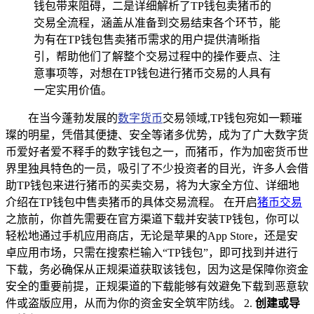
钱包带来阻碍，二是详细解析了TP钱包卖猪币的
交易全流程，涵盖从准备到交易结束各个环节，能
为有在TP钱包售卖猪币需求的用户提供清晰指
引，帮助他们了解整个交易过程中的操作要点、注
意事项等，对想在TP钱包进行猪币交易的人具有
一定实用价值。
在当今蓬勃发展的
数字货币
交易领域,TP钱包宛如一颗璀
璨的明星，凭借其便捷、安全等诸多优势，成为了广大数字货
币爱好者爱不释手的数字钱包之一，而猪币，作为加密货币世
界里独具特色的一员，吸引了不少投资者的目光，许多人会借
助TP钱包来进行猪币的买卖交易，将为大家全方位、详细地
介绍在TP钱包中售卖猪币的具体交易流程。 在开启
猪币交易
之旅前，你首先需要在官方渠道下载并安装TP钱包，你可以
轻松地通过手机应用商店，无论是苹果的App Store，还是安
卓应用市场，只需在搜索栏输入“TP钱包”，即可找到并进行
下载，务必确保从正规渠道获取该钱包，因为这是保障你资金
安全的重要前提，正规渠道的下载能够有效避免下载到恶意软
件或盗版应用，从而为你的资金安全筑牢防线。 2.
创建或导