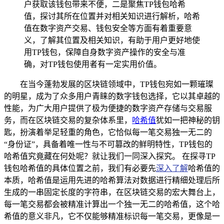
户获取该钱包带来不便，二是聚焦TP钱包哈希
值，探讨其所在位置并对相关知识进行解析，哈希
值在数字资产交易、钱包安全等方面有着重要意
义，了解其位置及相关知识，有助于用户更好地使
用TP钱包，保障自身数字资产操作的安全与准
确，对TP钱包使用者有一定实用价值。
在当今蓬勃发展的区块链领域中，TP钱包宛如一颗璀璨
的明星，成为了众多用户青睐的数字钱包选择，它以其卓越的
性能，为广大用户提供了极为便捷的数字资产存储与交易服
务，而在区块链交易的复杂体系里，
哈希值
犹如一把神秘的钥
匙，扮演着举足轻重的角色，它恰似每一笔交易独一无二的
“身份证”，具备着唯一性与不可篡改的鲜明特性，TP钱包的
哈希值究竟藏在何处呢？就让我们一同深入探究。 在探寻TP
钱包哈希值的具体位置之前，我们有必要先
深入了解
哈希值的
本质，哈希值是运用先进的哈希算法对数据进行精细处理后所
生成的一串固定长度的字符串，在区块链交易的宏大舞台上，
每一笔交易都会被精准计算出一个独一无二的哈希值，这个哈
希值的意义非凡，它不仅能够精准标识每一笔交易，更像是一