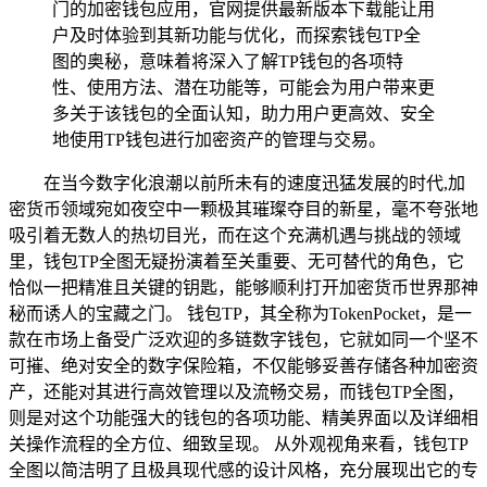
门的加密钱包应用，官网提供最新版本下载能让用
户及时体验到其新功能与优化，而探索钱包TP全
图的奥秘，意味着将深入了解TP钱包的各项特
性、使用方法、潜在功能等，可能会为用户带来更
多关于该钱包的全面认知，助力用户更高效、安全
地使用TP钱包进行加密资产的管理与交易。
在当今数字化浪潮以前所未有的速度迅猛发展的时代,加
密货币领域宛如夜空中一颗极其璀璨夺目的新星，毫不夸张地
吸引着无数人的热切目光，而在这个充满机遇与挑战的领域
里，钱包TP全图无疑扮演着至关重要、无可替代的角色，它
恰似一把精准且关键的钥匙，能够顺利打开加密货币世界那神
秘而诱人的宝藏之门。 钱包TP，其全称为TokenPocket，是一
款在市场上备受广泛欢迎的多链数字钱包，它就如同一个坚不
可摧、绝对安全的数字保险箱，不仅能够妥善存储各种加密资
产，还能对其进行高效管理以及流畅交易，而钱包TP全图，
则是对这个功能强大的钱包的各项功能、精美界面以及详细相
关操作流程的全方位、细致呈现。 从外观视角来看，钱包TP
全图以简洁明了且极具现代感的设计风格，充分展现出它的专