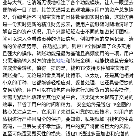
业与大气，它清晰无误地标注了各个功能模块，让人一眼望去
便能够一目了然，其首页通常会直观地展示用户的资产总览情
况，详细包括不同加密货币的具体数量和实时价值，这就仿佛
是一份实时更新的精准财务报表，使用户能够随时随地清晰了
解自己的资产状况，用户只需轻轻点击不同的加密货币图标，
就可以深入查看该币种的详细信息，例如丰富的交易记录、清
晰的价格走势等。 在功能层面，钱包TP全图涵盖了众多实用
且强大的操作，转账功能是最为基础且高频使用的一项，用户
只需准确输入对方的钱包
地址
和转账金额，就能快速且安全地
完成资金转移，值得一提的是，钱包TP支持多种加密货币的
转账操作，无论是如雷贯耳的比特币、以太坊，还是其他相对
小众的币种，它都能够轻松应对、妥善处理，它还具备便捷的
交易功能，用户可以在钱包内直接进行加密货币的买卖操作，
无需再繁琐地跳转至其他交易平台，这无疑大大提高了交易的
效率，节省了用户的时间和精力。 安全始终是钱包TP全图的
核心关注点之一，它采用了先进且可靠的加密技术，对用户的
私钥进行严格且周全的保护，要知道，私钥就如同钱包的生命
密码，一旦丢失或不幸泄露，用户的资产将面临巨大的风险，
甚至可能遭受毁灭性的损失，钱包TP通过多重加密和完善的