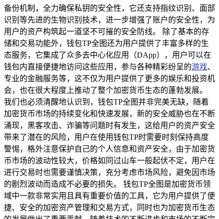
备份机制，全力确保私钥的安全性，它还支持指纹识别、面部
识别等先进的生物识别技术，进一步增强了账户的安全性，为
用户的资产构筑起一道坚不可摧的安全防线。 除了基本的存
储和交易功能外，钱包TP全图还为用户提供了丰富多样的生
态服务，它集成了众多去中心化应用（DApp），用户可以在
钱包内直接便捷地访问这些应用，参与各种精彩纷呈的
游戏
、
专业的金融服务等，这不仅为用户提供了更多的娱乐和投资机
会，也在很大程度上推动了整个加密货币生态的蓬勃发展。
我们也必须清醒地认识到，钱包TP全图并非完美无缺，随着
加密货币市场的持续变化和快速发展，新的安全威胁也在不断
涌现，黑客攻击、诈骗等问题时有发生，这给用户的资产安全
带来了潜在的风险，用户在使用钱包TP时需要时刻保持高度
警惕，格外注意保护自己的个人信息和资产安全，由于加密货
币市场的波动性较大，价格如同过山车一般起伏不定，用户在
进行交易时也需要谨慎决策，充分考虑市场风险，避免因市场
的剧烈波动而造成不必要的损失。 钱包TP全图是加密货币领
域中一款非常实用且具有重要价值的工具，它为用户提供了便
捷、安全的加密资产管理和交易方式，同时也为加密货币生态