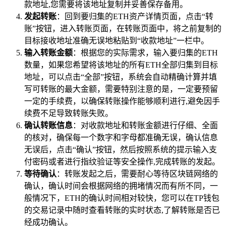
款地址,您需要将该地址复制并妥善保存备用。
发起转账
：回到要归集的ETH资产详情页面，点击“转
账”按钮，进入转账页面，在转账页面中，将之前复制的
目标接收地址准确无误地粘贴到“收款地址”一栏中。
输入转账金额
：根据您的实际需求，输入要归集的ETH
数量，如果您希望将该地址的所有ETH全部归集到目标
地址，可以点击“全部”按钮，系统会自动精确计算并填
写可转账的最大金额，需要特别注意的是，一定要预留
一定的手续费，以确保转账操作能够顺利进行,避免因手
续费不足导致转账失败。
确认转账信息
：对收款地址和转账金额进行仔细、全面
的核对，确保每一个数字和字母都准确无误，确认信息
无误后，点击“确认”按钮，然后按照系统的提示输入支
付密码或者进行指纹验证等安全操作,完成转账的发起。
等待确认
：转账发起之后，需要耐心等待区块链网络的
确认，确认时间会根据网络的拥堵情况而有所不同，一
般情况下，ETH的确认时间相对较快，您可以在TP钱包
的交易记录中随时查看转账的实时状态,了解转账是否已
经成功确认。