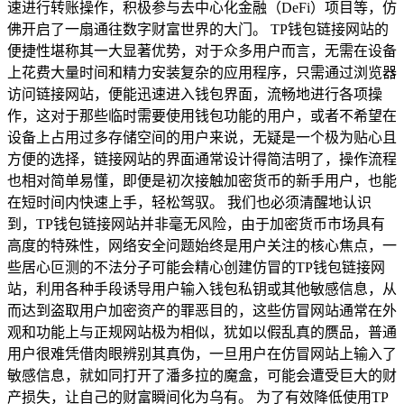
速进行转账操作，积极参与去中心化金融（DeFi）项目等，仿
佛开启了一扇通往数字财富世界的大门。 TP钱包链接网站的
便捷性堪称其一大显著优势，对于众多用户而言，无需在设备
上花费大量时间和精力安装复杂的应用程序，只需通过浏览器
访问链接网站，便能迅速进入钱包界面，流畅地进行各项操
作，这对于那些临时需要使用钱包功能的用户，或者不希望在
设备上占用过多存储空间的用户来说，无疑是一个极为贴心且
方便的选择，链接网站的界面通常设计得简洁明了，操作流程
也相对简单易懂，即便是初次接触加密货币的新手用户，也能
在短时间内快速上手，轻松驾驭。 我们也必须清醒地认识
到，TP钱包链接网站并非毫无风险，由于加密货币市场具有
高度的特殊性，网络安全问题始终是用户关注的核心焦点，一
些居心叵测的不法分子可能会精心创建仿冒的TP钱包链接网
站，利用各种手段诱导用户输入钱包私钥或其他敏感信息，从
而达到盗取用户加密资产的罪恶目的，这些仿冒网站通常在外
观和功能上与正规网站极为相似，犹如以假乱真的赝品，普通
用户很难凭借肉眼辨别其真伪，一旦用户在仿冒网站上输入了
敏感信息，就如同打开了潘多拉的魔盒，可能会遭受巨大的财
产损失，让自己的财富瞬间化为乌有。 为了有效降低使用TP