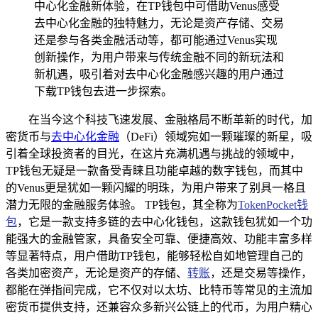
中心化金融新体验，在TP钱包中可借助Venus感受
去中心化金融的独特魅力，无论是资产存储、交易
还是参与各类金融活动等，都可能通过Venus实现
创新操作，为用户带来与传统金融不同的新玩法和
新机遇，吸引着对去中心化金融感兴趣的用户通过
下载TP钱包去进一步探索。
在当今这个科技飞速发展、金融格局不断革新的时代，加
密货币与
去中心化金融
（DeFi）领域宛如一颗璀璨的新星，吸
引着全球投资者的目光，在这片充满机遇与挑战的领域中，
TP钱包无疑是一款备受青睐且功能卓越的数字钱包，而其中
的Venus更是犹如一颗闪耀的明珠，为用户带来了别具一格且
潜力无限的金融服务体验。 TP钱包，其全称为
TokenPocket钱
包
，它是一款支持多链的去中心化钱包，这款钱包犹如一个功
能强大的金融管家，具备安全可靠、便捷高效、功能丰富多样
等显著特点，用户借助TP钱包，能够轻松自如地管理自己的
各类加密资产，无论是资产的存储、
转账
，还是交易等操作，
都能在弹指间完成，它不仅对以太坊、比特币等常见的主流加
密货币提供支持，还兼容众多新兴公链上的代币，为用户精心