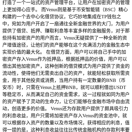
打造了一个一站式的资产管理平台，让用户在加密资产的管理
上更加得心应手。 而Venus则是基于币安智能链（BSC）精心
构建的一个去中心化借贷协议，它巧妙地集成在TP钱包之
中，宛如为用户开启了一扇通往全新金融世界的大门，为用户
提供了借贷、抵押、赚取利息等丰富多样的金融服务，对于那
些持有加密资产的用户而言，Venus无疑提供了一种全新的资
产增值途径，让他们的资产能够在这个充满活力的金融生态中
实现价值的最大化。 在借贷方面，用户可以将自己手中的加
密资产存入Venus作为抵押品，根据抵押品的价值，用户可以
借出其他加密资产，这种创新的借贷模式为用户提供了资金的
流动性，使得他们无需卖出自己的资产，就能轻松获取所需资
金，用于其他投资或消费，当用户持有一定数量的BNB（币
安币）时，只需在Venus上抵押BNB，就可以顺利借出USDT
等稳定币，从而满足自己的资金需求，这一过程就如同为用户
的资产赋予了灵动的生命力，让它们能够在金融市场中自由流
动，创造更多的价值。 Venus还为存款用户提供了颇具吸引力
的利息收益，用户只需将加密资产存入Venus的资金池中，就
可以根据存入资产的数量以及市场情况，获得相应的利息，值
得一提的是，这种利息收益往往比传统金融机构的存款利率要