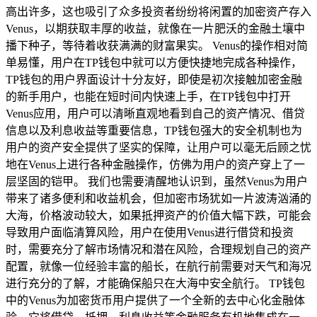
高出许多，这也吸引了众多投资者纷纷将闲置的加密资产存入
Venus，以期获取丰厚的收益，就像在一片肥沃的金融土壤中
播下种子，等待着收获满满的财富果实。 Venus的操作相对简
单易懂，用户在TP钱包中就可以方便快捷地完成各种操作，
TP钱包的用户界面设计十分友好，即使是初次接触加密金融
的新手用户，也能在短时间内快速上手，在TP钱包中打开
Venus应用，用户可以清晰直观地看到自己的资产情况、借贷
信息以及利息收益等重要信息，TP钱包强大的安全机制也为
用户的资产安全提供了坚实的保障，让用户可以毫无后顾之忧
地在Venus上进行各种金融操作，仿佛为用户的资产穿上了一
层坚固的铠甲。 我们也需要清醒地认识到，虽然Venus为用户
带来了诸多便利和收益机会，但加密市场犹如一片波涛汹涌的
大海，价格波动较大，如果抵押资产的价值大幅下跌，可能会
导致用户面临清算风险，用户在使用Venus进行借贷和投资
时，需要充分了解市场情况和潜在风险，合理规划自己的资产
配置，就像一位经验丰富的船长，在航行前需要对天气和海况
进行充分的了解，才能确保船只在大海中安全航行。 TP钱包
中的Venus为加密货币用户提供了一个全新的去中心化金融体