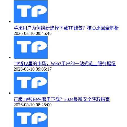
苹果用户为何纷纷选择下载TP钱包？核心原因全解析
2026-08-10 09:45:45
TP钱包里的市场，Web3用户的一站式链上服务枢纽
2026-08-10 09:05:17
正版TP钱包在哪里下载？2024最新安全获取指南
2026-08-10 08:25:00