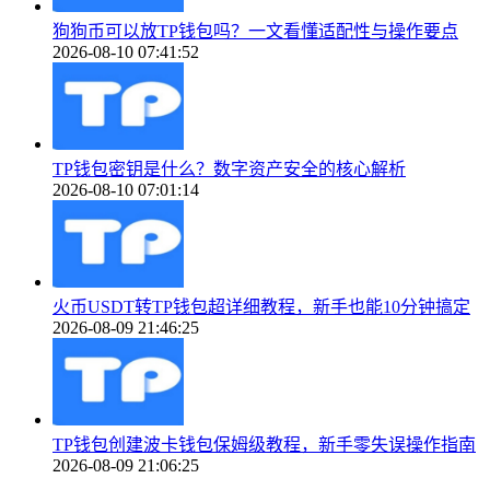
狗狗币可以放TP钱包吗？一文看懂适配性与操作要点
2026-08-10 07:41:52
TP钱包密钥是什么？数字资产安全的核心解析
2026-08-10 07:01:14
火币USDT转TP钱包超详细教程，新手也能10分钟搞定
2026-08-09 21:46:25
TP钱包创建波卡钱包保姆级教程，新手零失误操作指南
2026-08-09 21:06:25