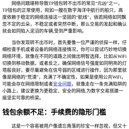
网络问题堪称导致TP钱包转不出币的常见“元凶”之一，
TP钱包的正常使用，宛如一艘在数字海洋中航行的船只，高
度依赖于稳定的网络连接这一坚固的“航线”，倘若网络如同飘
忽不定的云朵，不稳定或者突然中断，那么交易的发起和确认
就会如同陷入泥沼的车辆,受到严重影响。
当你发现转不出币时，首先要像一位严谨的侦探一样，仔
细检查手机或者设备的网络连接情况，你可以尝试巧妙地切换
网络环境，就像在不同的道路之间做出明智选择，比如从WiFi
切换到移动数据，或者反之，确保网络信号强度如同明亮的灯
塔般良好，要尽量避免在信号弱的区域进行操作，因为那里就
像是网络的“荒漠”，充满了不确定性，如果是使用公共WiFi，
可能会存在网络限制或者
安全问题
，就像走在一条充满陷阱的
小路上，建议更换为更稳定、安全的网络,为数字交易搭建一
座坚实可靠的桥梁。
钱包余额不足：手续费的隐形门槛
这是一个容易被用户像遗忘角落的珍宝一样忽视，但又十