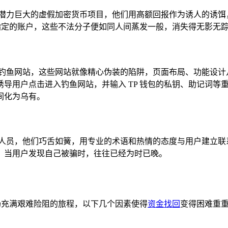
、潜力巨大的虚假加密货币项目，他们用高额回报作为诱人的诱饵
们指定的账户，这些不法分子便如同人间蒸发一般，消失得无影无
的钓鱼网站，这些网站就像精心伪装的陷阱，页面布局、功能设计
导用户点击进入钓鱼网站，并输入 TP 钱包的私钥、助记词等
间化为乌有。
作人员，他们巧舌如簧，用专业的术语和热情的态度与用户建立联
，当用户发现自己被骗时，往往已经为时已晚。
一场充满艰难险阻的旅程，以下几个因素使得
资金找回
变得困难重