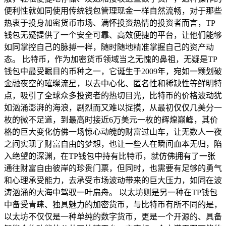
便利性就如同使用传统钱包管理现金一样自然流畅，对于那些
热衷于投身加密货币市场、满怀投资热情的投资者而言，TP
钱包无疑提供了一个安全可靠、高效便捷的平台，让他们能够
如同掌控自己的脉搏一样，随时随地精准掌握自己的资产动
态。 比特币，作为加密货币领域当之无愧的鼻祖，无疑是TP
钱包中最受瞩目的币种之一，它诞生于2009年，宛如一颗划破
金融夜空的璀璨流星，以去中心化、匿名性和稀缺性等鲜明特
点，吸引了全球众多投资者的热切目光，比特币的价格波动犹
如汹涌澎湃的海浪，剧烈而又难以捉摸，从最初仅仅几美分一
枚的微不足道，到最高时接近6万美元一枚的辉煌巅峰，其价
格的巨大变化仿佛一场惊心动魄的财富过山车，让无数人一夜
之间实现了财富自由的梦想，也让一些人在瞬间血本无归，陷
入绝望的深渊，在TP钱包中持有比特币，就仿佛拥有了一张
通往财富自由彼岸的珍贵门票，但同时，也需要有足够的勇气
和心理承受能力，去承受市场波动带来的巨大压力，如同在波
涛汹涌的大海中驾驭一叶扁舟。 以太坊则是另一种在TP钱包
中备受青睐、独具魅力的加密货币，与比特币有所不同的是，
以太坊不仅仅是一种单纯的数字货币，更是一个开源的、具备