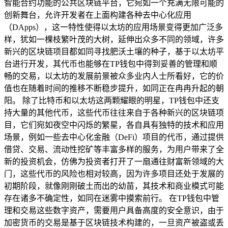
智能合约功能的公共区块链平台，它宛如一个充满无限可能的
创新舞台，允许开发者在上面构建各种去中心化应用
（DApps），这一特性使得以太坊的应用场景变得更加广泛多
样，犹如一棵枝繁叶茂的大树，延伸出众多不同的领域，许多
新兴的区块链项目都如同寻找肥沃土壤的种子，基于以太坊平
台进行开发，其代币也能够在TP钱包中得到妥善的管理和顺
畅的交易，以太坊的发展前景被众多业内人士所看好，它的价
值也在随着时间的推移不断稳步提升，如同正在冉冉升起的朝
阳。 除了比特币和以太坊这两颗耀眼的明星，TP钱包中还支
持大量的其他代币，这些代币往往来自于各种新兴的区块链项
目，它们宛如夜空中闪烁的繁星，各自具有独特的技术和应用
场景，例如一些去中心化金融（DeFi）项目的代币，通过提供
借贷、交易、流动性挖矿等丰富多样的服务，为用户带来了全
新的投资机会，仿佛为投资者打开了一扇通往财富新领域的大
门，这些代币的风险也相对较高，因为许多项目还处于发展的
初期阶段，就像刚刚破土而出的幼苗，其技术和商业模式可能
存在诸多不确定性，如同在迷雾中摸索前行。 在TP钱包中管
理和交易这些数字资产，需要用户具备高度的安全意识，由于
加密货币的交易是基于区块链技术构建的，一旦资产被盗或丢