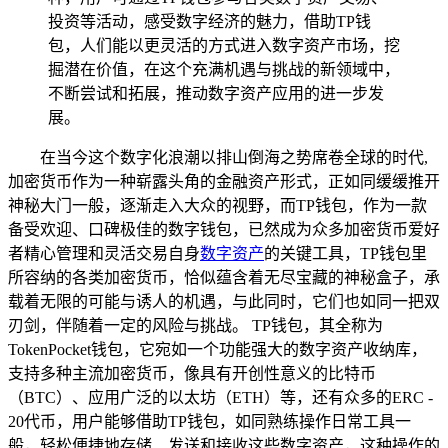
投资等活动，感受数字经济的魅力，借助TP钱
包，人们能以更灵活的方式进入数字资产市场，挖
掘潜在价值，在这个充满机遇与挑战的新领域中，
不断尝试和拓展，推动数字资产应用的进一步发
展。
在当今这个数字化浪潮以排山倒海之势席卷全球的时代,
加密货币作为一种崭露头角的金融资产形式，正如同缓缓推开
神秘大门一般，逐渐走入大众的视野，而TP钱包，作为一款
备受欢迎、口碑极佳的数字钱包，已然成为众多加密货币爱好
者精心管理和灵活交易自身
数字资产
的关键工具，TP钱包里
所容纳的各类加密货币，恰似蕴含着无尽宝藏的神秘盒子，承
载着无限的可能与诱人的机遇，与此同时，它们也如同一把双
刃剑，伴随着一定的风险与挑战。 TP钱包，其全称为
TokenPocket钱包，它宛如一个功能强大的数字资产收纳库，
支持多种主流加密货币，像具有开创性意义的比特币
（BTC）、应用广泛的以太坊（ETH）等，还有众多的ERC -
20代币，用户能够借助TP钱包，如同熟练操作日常工具一
般，轻松便捷地存储、发送和接收这些数字资产，这种操作的