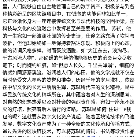
里，人们能够自由自主地管理自己的数字资产，积极参与到各
种精彩纷呈的区块链项目中，TP钱包的功能远非如此单一，
它正逐渐化身为一座连接传统文化与现代科技的坚固桥梁，在
科技与文化的交流融合中发挥着至关重要的作用。 苏轼，他
的一生宛如一部波澜壮阔的传奇史诗，仕途之路充满了坎坷与
波折，但他却始终如一地保持着豁达乐观、积极向上的心态，
他的诗词风格多样，时而豪放洒脱，如“大江东去，浪淘尽，
千古风流人物”，那磅礴的气势仿佛能将历史的沧桑巨变尽收
笔下；时而婉约细腻，如“但愿人长久，千里共婵娟”，细腻的
情感如同潺潺溪流，滋润着人们的心田，他的文学成就不仅在
当时备受文人墨客的赞誉和推崇，历经千年的岁月洗礼，依然
在中华文化的长河中熠熠生辉，苏轼所代表的文化精神，是中
华民族传统文化的精华所在，其中蕴含着对人生的深刻思考、
对自然的炽热热爱以及对社会的强烈责任感，宛如一座永不熄
灭的灯塔，照亮着后人前行的道路。 苏轼是如何“住进”TP钱
包的呢？这就要从数字文化资产说起，随着区块链技术的飞速
发展，数字文化资产成为了一种全新的文化传承和传播方式，
通过先进的区块链技术，可以将苏轼的诗词、书法等珍贵作品