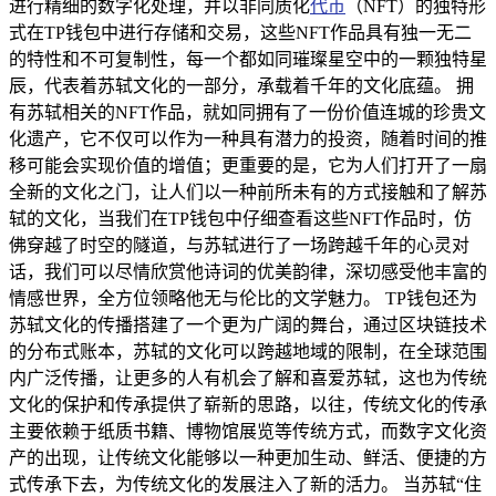
进行精细的数字化处理，并以非同质化
代币
（NFT）的独特形
式在TP钱包中进行存储和交易，这些NFT作品具有独一无二
的特性和不可复制性，每一个都如同璀璨星空中的一颗独特星
辰，代表着苏轼文化的一部分，承载着千年的文化底蕴。 拥
有苏轼相关的NFT作品，就如同拥有了一份价值连城的珍贵文
化遗产，它不仅可以作为一种具有潜力的投资，随着时间的推
移可能会实现价值的增值；更重要的是，它为人们打开了一扇
全新的文化之门，让人们以一种前所未有的方式接触和了解苏
轼的文化，当我们在TP钱包中仔细查看这些NFT作品时，仿
佛穿越了时空的隧道，与苏轼进行了一场跨越千年的心灵对
话，我们可以尽情欣赏他诗词的优美韵律，深切感受他丰富的
情感世界，全方位领略他无与伦比的文学魅力。 TP钱包还为
苏轼文化的传播搭建了一个更为广阔的舞台，通过区块链技术
的分布式账本，苏轼的文化可以跨越地域的限制，在全球范围
内广泛传播，让更多的人有机会了解和喜爱苏轼，这也为传统
文化的保护和传承提供了崭新的思路，以往，传统文化的传承
主要依赖于纸质书籍、博物馆展览等传统方式，而数字文化资
产的出现，让传统文化能够以一种更加生动、鲜活、便捷的方
式传承下去，为传统文化的发展注入了新的活力。 当苏轼“住