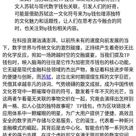
文人苏轼与现代数字钱包关联，引发人们的好奇，
可能是借助苏轼这一文化符号来为tp钱包增添独特
的文化魅力和话题性，让人们在思考古今融合的同
时，也关注到tp钱包相关内容。
在科技浪潮汹涌澎湃、以前所未有的速度向前发展的当
下，数字世界与传统文化的激烈碰撞，正持续产生着奇妙无比
的化学反应，宛如一场跨越时空的交融盛宴，当我们提及TP
钱包时，映入脑海的往往是它作为加密货币钱包的核心功能，
它无疑是现代金融科技领域的杰出产物，象征着科技进步带来
的便捷与创新，而
苏轼
，这位北宋时期熠熠生辉的文学巨匠，
凭借其卓越非凡的诗词、气势磅礴的散文成就，成为中国传统
文化苍穹中一颗璀璨夺目的符号，散发着千年不灭的光芒，当
这两者乍看毫无关联的事物交织在一起，究竟会演绎出怎样别
具一格、扣人心弦的独特故事呢？ TP钱包，作为区块链技术
应用体系中一颗耀眼的明星，为广大用户提供了便捷、高效且
安全的数字资产存储与交易服务，它的诞生，代表着一种新兴
金融模式的崛起，其背后是去中心化、智能合约等一系列先进
技术的强力支撑，在这个虚拟却又充满无限可能的数字空间