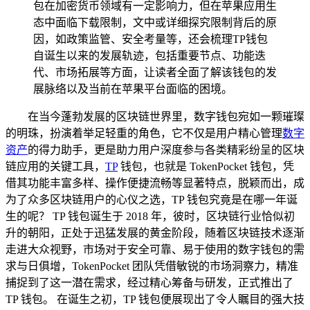
包在加密货币领域有一定影响力，但在苹果应用生
态中面临下载限制，文中或详细探究限制背后的原
因，如政策监管、安全考量等，还会梳理TP钱包
自诞生以来的发展轨迹，包括重要节点、功能迭
代、市场拓展等方面，让读者全面了解该钱包的发
展脉络以及当前在苹果平台面临的困境。
在当今蓬勃发展的区块链世界里，数字钱包宛如一颗璀璨
的明珠，扮演着举足轻重的角色，它不仅是用户精心管理
数字
资产
的得力助手，更是助力用户深度参与各类精彩纷呈的区块
链应用的关键工具，
TP
钱包，也就是 TokenPocket 钱包，凭
借其功能丰富多样、操作便捷流畅等显著特点，脱颖而出，成
为了众多区块链用户的心仪之选，TP 钱包究竟是在哪一年诞
生的呢？ TP 钱包诞生于 2018 年，彼时，区块链行业恰似初
升的朝阳，正处于迅猛发展的黄金阶段，随着区块链技术逐渐
走进大众视野，市场对于安全可靠、易于使用的数字钱包的需
求与日俱增，TokenPocket 团队凭借敏锐的市场洞察力，精准
捕捉到了这一潜在需求，经过精心筹备与研发，正式推出了
TP 钱包。 在诞生之初，TP 钱包便展现出了令人瞩目的强大技