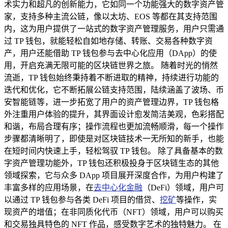
术实力和超凡的创新能力，它如同一个功能强大的数字资产管
家，支持多种主流公链，像以太坊、EOS 等都在其支持范围
内，这为用户提供了一站式的数字资产管理服务，用户只需通
过 TP 钱包，就能轻松自如地存储、转账、交易各种数字资
产，用户还能借助 TP 钱包参与去中心化应用（DApp）的使
用，开启充满无限可能的区块链世界之旅。 随着时光的悄然
流逝，TP 钱包始终秉持着不断进取的精神，持续进行功能的
迭代和优化，它不断拓展公链支持范围，陆续涵盖了波场、币
安智能链等，进一步拓宽了用户的资产管理边界，TP 钱包格
外注重用户体验的提升，其界面设计愈发简洁美观，色彩搭配
和谐，布局合理有序；操作流程也更加流畅顺滑，每一个操作
步骤都清晰明了，即使是对区块链技术一无所知的新手，也能
在短时间内快速上手，轻松驾驭 TP 钱包。 除了具备基本的数
字资产管理功能外，TP 钱包还积极投身于区块链生态的其他
领域探索，它与众多 DApp 项目展开深度合作，为用户构建了
丰富多样的应用场景，在
去中心化金融
（DeFi）领域，用户可
以通过 TP 钱包参与各类 DeFi 项目的借贷、
挖矿
等操作，实
现资产的增值；在非同质化代币（NFT）领域，用户可以购买
和交易独具特色的 NFT 作品，感受数字艺术的独特魅力。 在