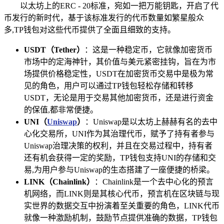
以太坊上的ERC - 20标准，宛如一把万能钥匙，开启了代
币发行的新时代，基于该标准发行的代币数量如繁星般众
多,TP钱包对这些代币提供了全面且细致的支持。
USDT（Tether）
：这是一种稳定币，它就像加密货币
市场中的定海神针，其价值与美元紧密挂钩，旨在为市
场提供价格稳定性，USDT在加密货币交易中是极为常
见的角色，用户可以通过TP钱包轻松存储和转移
USDT，无论是用于交易其他加密货币，还是进行资金
的保值,都非常便捷。
UNI（
Uniswap
）
：Uniswap是以太坊上赫赫有名的去中
心化交易所，UNI作为其治理代币，赋予了持有者参与
Uniswap治理决策的权利，并且在交易过程中，持有者
还有机会获得一定的奖励，TP钱包支持UNI的存储和交
易,为用户参与Uniswap的生态搭建了一座便捷的桥梁。
LINK（Chainlink）
：Chainlink是一个去中心化的预言
机网络，而LINK则是其核心代币，预言机在区块链与现
实世界的数据交互中扮演着至关重要的角色，LINK代币
就像一种激励机制，鼓励节点提供准确的数据，TP钱包