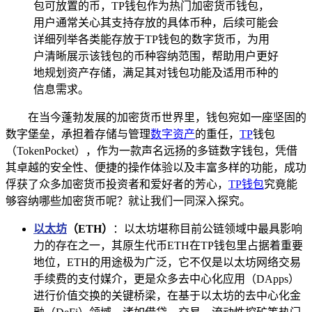
包可放置的币，TP钱包作为热门加密货币钱包，
用户通常关心其支持存放的具体币种，后续可能会
详细列举各类能存放于TP钱包的数字货币，为用
户清晰展示该钱包的币种容纳范围，帮助用户更好
地规划资产存储，满足其对钱包功能及适用币种的
信息需求。
在当今蓬勃发展的加密货币世界里，钱包宛如一座坚固的
数字堡垒，承担着存储与管理
数字资产
的重任，
TP
钱包
（TokenPocket），作为一款声名远扬的多链数字钱包，凭借
其卓越的安全性、便捷的操作体验以及丰富多样的功能，成功
俘获了众多加密货币投资者和爱好者的芳心，
TP钱包
究竟能
够容纳哪些加密货币呢？就让我们一同深入探究。
以太坊
（ETH）
：以太坊堪称目前公链领域中最具影响
力的存在之一，其原生代币ETH在TP钱包里占据着重要
地位，ETH的用途极为广泛，它不仅是以太坊网络交易
手续费的支付媒介，更是众多去中心化应用（DApps）
进行价值交换的关键桥梁，在基于以太坊的去中心化金