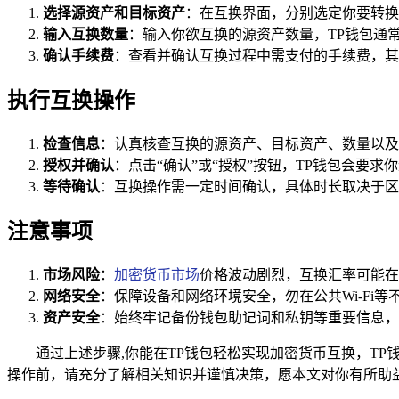
选择源资产和目标资产
：在互换界面，分别选定你要转换
输入互换数量
：输入你欲互换的源资产数量，TP钱包通
确认手续费
：查看并确认互换过程中需支付的手续费，其
执行互换操作
检查信息
：认真核查互换的源资产、目标资产、数量以及
授权并确认
：点击“确认”或“授权”按钮，TP钱包会要
等待确认
：互换操作需一定时间确认，具体时长取决于区
注意事项
市场风险
：
加密货币市场
价格波动剧烈，互换汇率可能在
网络安全
：保障设备和网络环境安全，勿在公共Wi-Fi
资产安全
：始终牢记备份钱包助记词和私钥等重要信息，
通过上述步骤,你能在TP钱包轻松实现加密货币互换，TP
操作前，请充分了解相关知识并谨慎决策，愿本文对你有所助