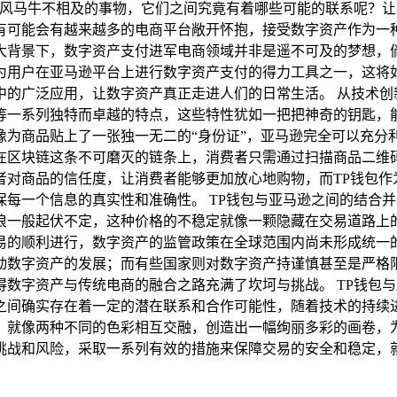
似风马牛不相及的事物，它们之间究竟有着哪些可能的联系呢？
有可能会有越来越多的电商平台敞开怀抱，接受数字资产作为一
大背景下，数字资产支付进军电商领域并非是遥不可及的梦想，倘
为用户在亚马逊平台上进行数字资产支付的得力工具之一，这将
的广泛应用，让数字资产真正走进人们的日常生活。 从技术创
等一系列独特而卓越的特点，这些特性犹如一把把神奇的钥匙，
像为商品贴上了一张独一无二的“身份证”，亚马逊完全可以充分
在区块链这条不可磨灭的链条上，消费者只需通过扫描商品二维
者对商品的信任度，让消费者能够更加放心地购物，而TP钱包作
每一个信息的真实性和准确性。 TP钱包与亚马逊之间的结合
浪一般起伏不定，这种价格的不稳定就像一颗隐藏在交易道路上
易的顺利进行，数字资产的监管政策在全球范围内尚未形成统一
动数字资产的发展；而有些国家则对数字资产持谨慎甚至是严格
数字资产与传统电商的融合之路充满了坎坷与挑战。 TP钱包
之间确实存在着一定的潜在联系和合作可能性，随着技术的持续
，就像两种不同的色彩相互交融，创造出一幅绚丽多彩的画卷，
挑战和风险，采取一系列有效的措施来保障交易的安全和稳定，