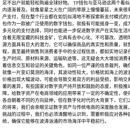
足不出户就能轻松购遍全球好物。 TP钱包与亚马逊这两个看
内逐渐普及，就像星星之火在广阔的草原上慢慢蔓延，未来很
产支付，但在整个行业都在如饥似渴地不断探索新支付模式的
包作为一款被广泛使用的数字钱包，就极有可能摇身一变，成
多元化的支付选择，同时也能进一步促进数字资产在实际生活中
含着无限宝藏的科技金矿，它具有去中心化、不可篡改、透明
源方面具有巨大的潜力，它可以确保商品的真实性和质量，就
程，直至最终销售到消费者手中的全过程信息，都如实地记录
生产时间、原材料来源、运输轨迹等，这无疑会大大增加消费
着信息交互和验证的关键角色，如同一位严谨的信息裁判，确保
就像一片变幻莫测的海洋，其波动性较大，价格犹如海上的波
价格出现大幅波动，可能会导致交易双方的利益受损，影响交
著的差异，有些国家对数字资产持开放和鼓励的态度，积极推
障，给数字资产在电商领域的应用带来了一定的不确定性，使得
各自朝着不同的方向延伸，但在数字化时代的大背景下，它们
的将来，我们会亲眼见证数字资产与传统电商的深度融合发展
挑战的过程中，我们也必须清醒地认识到，需要积极应对各种
统，确保它能够在波涛汹涌的市场海洋中平稳前行。