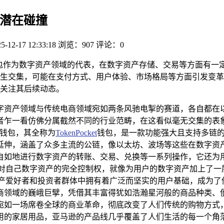
的潜在碰撞
5-12-17 12:33:18
浏览：907
评论：0
钱包作为数字资产领域的代表，在数字资产存储、交易等方面有一
生交集，可能在支付方式、用户体验、市场格局等方面引发变革
关注其后续动态。
字资产领域与传统电商领域宛如两条风驰电掣的赛道，各自都在以
者乍一看仿佛分属截然不同的行业范畴，在这看似毫无交集的表
P钱包，其全称为
TokenPocket
钱包，是一款功能强大且支持多链
延伸，涵盖了众多主流的公链，像以太坊、波场等这些在数字资产
如地进行数字资产的转账、交易、兑换等一系列操作，它还为用
户对自己数字资产的完全控制权，就像为用户的数字资产加上了一
产爱好者和投资者群体中拥有着广泛而坚实的用户基础，成为了
商领域的巍峨巨擘，凭借其丰富得犹如浩瀚星河般的商品种类、
宛如一场席卷全球的商业革命，彻底改变了人们传统的购物方式
用的家居用品，亚马逊的产品线几乎覆盖了人们生活的每一个角