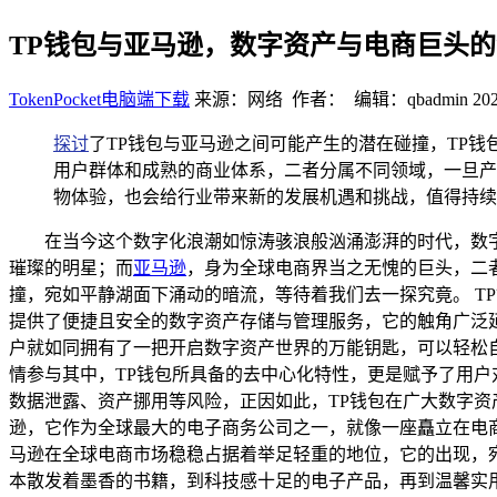
TP钱包与亚马逊，数字资产与电商巨头
TokenPocket电脑端下载
来源：网络 作者： 编辑：qbadmin
202
探讨
了TP钱包与亚马逊之间可能产生的潜在碰撞，TP
用户群体和成熟的商业体系，二者分属不同领域，一旦产
物体验，也会给行业带来新的发展机遇和挑战，值得持续
在当今这个数字化浪潮如惊涛骇浪般汹涌澎湃的时代，数
璀璨的明星；而
亚马逊
，身为全球电商界当之无愧的巨头，二
撞，宛如平静湖面下涌动的暗流，等待着我们去一探究竟。 T
提供了便捷且安全的数字资产存储与管理服务，它的触角广泛
户就如同拥有了一把开启数字资产世界的万能钥匙，可以轻松自
情参与其中，TP钱包所具备的去中心化特性，更是赋予了用
数据泄露、资产挪用等风险，正因如此，TP钱包在广大数字资
逊，它作为全球最大的电子商务公司之一，就像一座矗立在电
马逊在全球电商市场稳稳占据着举足轻重的地位，它的出现，
本散发着墨香的书籍，到科技感十足的电子产品，再到温馨实