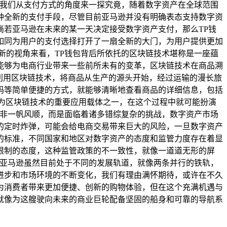
让我们从支付方式的角度来一探究竟，随着数字资产在全球范围
种全新的支付手段，尽管目前亚马逊并没有明确表态支持数字资
若亚马逊在未来的某一天决定接受数字资产支付，那么TP钱
如同为用户的支付选择打开了一扇全新的大门，为用户提供更加
新的视角来看，TP钱包背后所依托的区块链技术堪称是一座蕴
能够为电商行业带来一些前所未有的变革，区块链技术在商品溯
利用区块链技术，将商品从生产的源头开始，经过运输的漫长旅
码等简单便捷的方式，就能够清晰地查看商品的详细信息，包括
为区块链技术的重要应用载体之一，在这个过程中就可能扮演
并非一帆风顺，而是面临着诸多错综复杂的挑战，数字资产市场
的定时炸弹，可能会给电商交易带来巨大的风险，一旦数字资产
的标准，不同国家和地区对数字资产的态度和监管力度存在着显
限制的态度，这种监管政策的不一致性，就像一道道无形的屏
与亚马逊虽然目前处于不同的发展轨道，就像两条并行的铁轨，
进步和市场环境的不断变化，我们有理由满怀期待，或许在不久
为消费者带来更加便捷、创新的购物体验，但在这个充满机遇与
就像为这艘驶向未来的商业巨轮配备坚固的船身和可靠的导航系