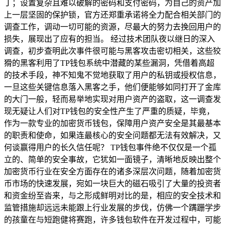
丁；设置复杂且难以破解的密码和支付密码，为自己的资产加
上一层坚固的保护锁，官方还郑重承诺将全力配合相关部门的
调查工作，调动一切可能的资源，尽最大的努力去挽回用户的
损失，展现出了应有的担当。 经过技术团队夜以继日的深入
调查，初步查明此次事件很可能与黑客攻击密切相关，这些狡
猾的黑客利用了TP钱包系统中潜藏的某些漏洞，凭借着高超
的技术手段，神不知鬼不觉地获取了用户的私钥或授权信息，
一旦这些关键信息落入黑客之手，他们便能够如同打开了金库
的大门一般，轻而易举地实现对用户资产的盗取，这一调查发
现无疑让人们对TP钱包的安全性产生了严重的质疑，毕竟，
作为一款专业的加密货币钱包，保障用户资产安全是其最基本
的职责和使命，如果连最核心的安全问题都无法有效解决，又
何谈赢得用户的长久信任呢？ TP钱包事件绝不仅仅是一个孤
立的、简单的安全事故，它犹如一面镜子，清晰地反映出整个
加密货币行业在安全方面存在的诸多深层次问题，随着加密货
币市场的快速发展，宛如一块巨大的磁石吸引了大量的投资者
和资金纷至沓来，与之形成鲜明对比的是，相应的安全技术和
监管措施却远远未能跟上行业发展的步伐，仿佛一个蹒跚学步
的孩童在与短跑健将赛跑，许多钱包软件在开发过程中，可能