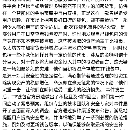
性平台上轻松自如地管理多种截然不同类型的加密货币，仿佛
在一个智能化的金融宝库中自由穿梭，正是这样一款曾经备受
用户信赖、在市场上拥有良好口碑的钱包，却不幸遭遇了一系
列令人痛心疾首的安全危机。 此次TP钱包事件的导火索，是
部分用户在日常查看钱包资产时，惊恐地发现自己钱包内的资
产竟在不知不觉中被盗取，这些被盗取的资产涵盖了比特币、
以太坊等在加密货币领域占据主流地位的“明星货币”，同时也
包括一些小众但同样具有一定价值的代币，涉及的金额可谓十
分巨大，对于许多将大量资金投入其中的投资者而言，这无疑
是一场如噩梦般的灾难，他们当初将资产存放在TP钱包中，
是源于对其安全性的坚定信任，满心期待着通过合理的投资策
略实现资产的稳健增值，命运却在毫无征兆的情况下给了他们
沉重一击，让他们在瞬间遭受了重大的经济损失。 事件发生
后，TP钱包官方迅速做出了积极且及时的回应，他们第一时
间启动了紧急预案，组织专业的技术团队和安全专家对事件展
开了全面而深入的调查，官方通过多种渠道发布公告，诚恳地
提醒用户提高安全意识，并详细地列举了一系列必要的防范措
施，例如及时更新钱包版本，以确保能够获取最新的安全补