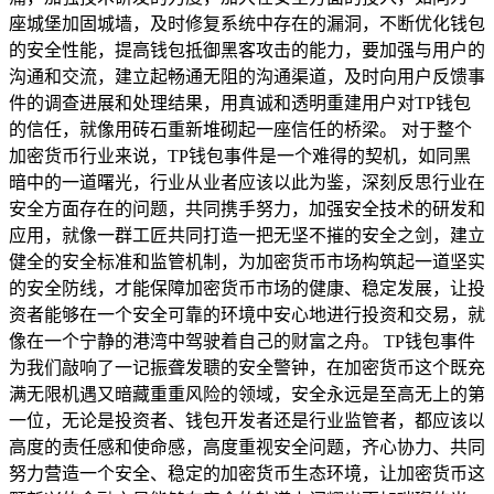
座城堡加固城墙，及时修复系统中存在的漏洞，不断优化钱包
的安全性能，提高钱包抵御黑客攻击的能力，要加强与用户的
沟通和交流，建立起畅通无阻的沟通渠道，及时向用户反馈事
件的调查进展和处理结果，用真诚和透明重建用户对TP钱包
的信任，就像用砖石重新堆砌起一座信任的桥梁。 对于整个
加密货币行业来说，TP钱包事件是一个难得的契机，如同黑
暗中的一道曙光，行业从业者应该以此为鉴，深刻反思行业在
安全方面存在的问题，共同携手努力，加强安全技术的研发和
应用，就像一群工匠共同打造一把无坚不摧的安全之剑，建立
健全的安全标准和监管机制，为加密货币市场构筑起一道坚实
的安全防线，才能保障加密货币市场的健康、稳定发展，让投
资者能够在一个安全可靠的环境中安心地进行投资和交易，就
像在一个宁静的港湾中驾驶着自己的财富之舟。 TP钱包事件
为我们敲响了一记振聋发聩的安全警钟，在加密货币这个既充
满无限机遇又暗藏重重风险的领域，安全永远是至高无上的第
一位，无论是投资者、钱包开发者还是行业监管者，都应该以
高度的责任感和使命感，高度重视安全问题，齐心协力、共同
努力营造一个安全、稳定的加密货币生态环境，让加密货币这