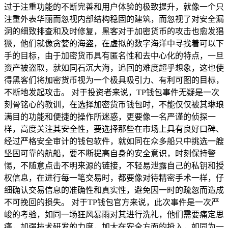
过于注重功能的不断完善和用户体验的极致提升，就像一个只
注重外表华丽而忽视内部结构稳固的建筑，而忽视了对安全漏
洞的细致排查和及时修复，黑客对于加密货币的攻击也愈发猖
獗，他们就像贪婪的海盗，在虚拟的数字海洋中寻找着可以下
手的目标，由于加密货币具有匿名性和去中心化的特点，一旦
资产被盗取，就如同石沉大海，追回的难度超乎想象，这也使
得黑客们将加密货币视为一个极具吸引力、有利可图的目标，
不断地发起攻击。 对于投资者来说，TP钱包事件无疑是一次
刻骨铭心的教训，在选择加密货币钱包时，不能仅仅被其琳琅
满目的功能和便捷的操作所迷惑，更要像一名严谨的侦探一
样，高度关注其安全性，要选择那些在市场上具有良好口碑、
经过严格安全审计的钱包软件，就如同在众多船只中挑选一艘
坚固可靠的航船，要不断提高自身的安全意识，时刻保持警
惕，不随意点击不明来源的链接，不轻易泄露自己的私钥和授
权信息，在进行每一笔交易时，都要像对待精密手术一样，仔
细确认交易信息的准确性和真实性，避免因一时的疏忽而造成
不可挽回的损失。 对于TP钱包官方来说，此次事件是一次严
峻的考验，如同一场狂风暴雨对其进行洗礼，他们需要痛定思
痛，加强技术研发的力度，加大在安全方面的投入，如同为一