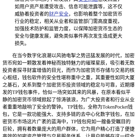
如用户资产易遭受攻击、信息可能泄露等，这不仅
威胁着投资者的
财产安全
，也影响着整个加密货币
行业的稳定，相关从业者和监管部门需高度重视，
加强技术防护和监管力度，以保障加密货币生态的
安全与健康发展，避免类似事件再次发生造成更大
损失。
在当今数字化浪潮以风驰电掣之势迅猛发展的时代，加密
货币宛如一颗散发着神秘而独特魅力的璀璨星辰，吸引着无数
投资者探寻财富增值的目光，而作为加密货币存储与交易的核
心枢纽，钱包软件的安全性堪称重中之重，其重要性如同大厦
之基石，关系到整个加密货币投资领域的稳定与可靠，近期爆
发的TP钱包事件，恰似一场突如其来的风暴，在原本看似平
静的加密货币领域掀起了惊涛骇浪，为广大投资者和行业从业
者重重地敲响了安全的警钟。 TP钱包，全称为TokenPocket钱
包，它是一款功能强大、支持多链的去中心化数字钱包，在加
密货币市场这片广袤的蓝海中，TP钱包宛如一艘备受瞩目的
巨轮，拥有着数量庞大的用户群体，它为用户精心打造了便捷
高效的加密资产管理与交易服务体系，让用户能够在这一综合