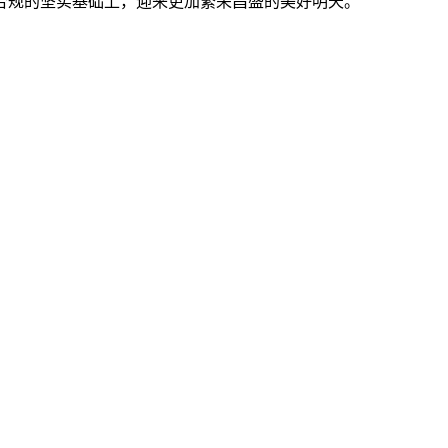
合规的坚实基础上，迎来更加繁荣昌盛的美好明天。