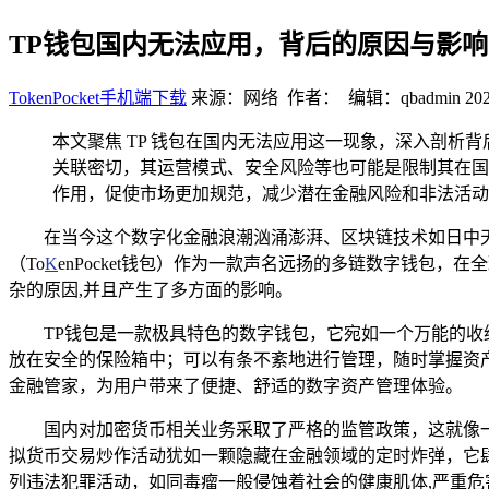
TP钱包国内无法应用，背后的原因与影
TokenPocket手机端下载
来源：网络 作者： 编辑：qbadmin
202
本文聚焦 TP 钱包在国内无法应用这一现象，深入剖析
关联密切，其运营模式、安全风险等也可能是限制其在国
作用，促使市场更加规范，减少潜在金融风险和非法活动
在当今这个数字化金融浪潮汹涌澎湃、区块链技术如日中
（To
K
enPocket钱包）作为一款声名远扬的多链数字钱包
杂的原因,并且产生了多方面的影响。
TP钱包是一款极具特色的数字钱包，它宛如一个万能的
放在安全的保险箱中；可以有条不紊地进行管理，随时掌握资
金融管家，为用户带来了便捷、舒适的数字资产管理体验。
国内对加密货币相关业务采取了严格的监管政策，这就像
拟货币交易炒作活动犹如一颗隐藏在金融领域的定时炸弹，它
列违法犯罪活动，如同毒瘤一般侵蚀着社会的健康肌体,严重危