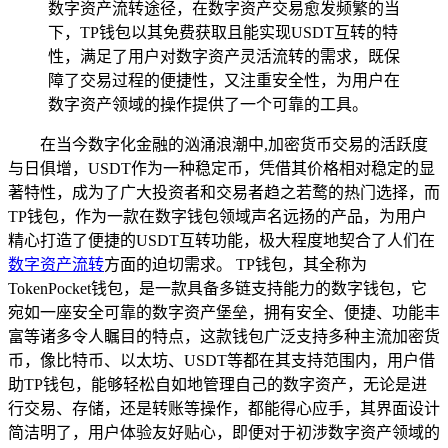
数字资产流转途径，在数字资产交易愈发频繁的当
下，TP钱包以其免费获取且能实现USDT互转的特
性，满足了用户对数字资产灵活流转的需求，既保
障了交易过程的便捷性，又注重安全性，为用户在
数字资产领域的操作提供了一个可靠的工具。
在当今数字化金融的汹涌浪潮中,加密货币交易的活跃度
与日俱增，USDT作为一种稳定币，凭借其价格相对稳定的显
著特性，成为了广大投资者和交易者趋之若鹜的热门选择，而
TP钱包，作为一款在数字钱包领域声名远扬的产品，为用户
精心打造了便捷的USDT互转功能，极大程度地契合了人们在
数字资产流转
方面的迫切需求。 TP钱包，其全称为
TokenPocket钱包，是一款具备多链支持能力的数字钱包，它
宛如一座安全可靠的数字资产堡垒，拥有安全、便捷、功能丰
富等诸多令人瞩目的特点，这款钱包广泛支持多种主流加密货
币，像比特币、以太坊、USDT等都在其支持范围内，用户借
助TP钱包，能够轻松自如地管理自己的数字资产，无论是进
行交易、存储，还是转账等操作，都能得心应手，其界面设计
简洁明了，用户体验友好贴心，即便对于初涉数字资产领域的