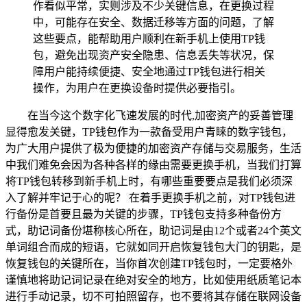
作看似平常，实则涉及不少关键信息，在更换过程
中，可能存在安全、数据迁移等方面的问题，了解
这些要点，能帮助用户顺利在新手机上使用TP钱
包，避免出现资产安全隐患、信息丢失等状况，保
障用户能持续便捷、安全地通过TP钱包进行相关
操作，为用户在更换设备时提供必要指引。
在当今这个数字化飞速发展的时代,加密资产的妥善管理
显得愈发关键，TP钱包作为一款备受用户青睐的数字钱包，
为广大用户提供了极为便捷的加密资产存储与交易服务，生活
中我们难免会因为各种各样的缘由需要更换手机，当我们打算
将TP钱包转移到新手机上时，有哪些重要要点是我们必须深
入了解并牢记于心的呢？ 在着手更换手机之前，对TP钱包进
行备份是首要且最为关键的步骤，TP钱包支持多种备份方
式，助记词备份堪称核心所在，助记词是由12个或者24个英文
单词组合而成的短语，它就如同开启恢复钱包大门的钥匙，是
恢复钱包的关键所在，当你首次创建TP钱包时，一定要格外
谨慎地将助记词记录在绝对安全的地方，比如使用纸质笔记本
进行手动记录，切不可拍照留存，也不要将其存储在联网设备