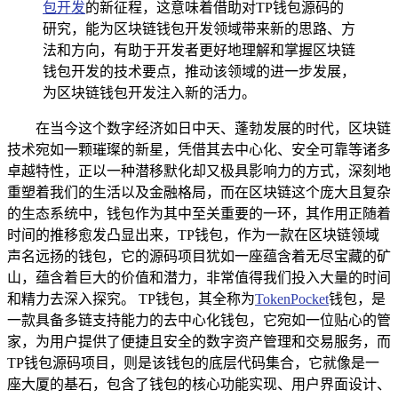
包开发
的新征程，这意味着借助对TP钱包源码的
研究，能为区块链钱包开发领域带来新的思路、方
法和方向，有助于开发者更好地理解和掌握区块链
钱包开发的技术要点，推动该领域的进一步发展，
为区块链钱包开发注入新的活力。
在当今这个数字经济如日中天、蓬勃发展的时代，区块链
技术宛如一颗璀璨的新星，凭借其去中心化、安全可靠等诸多
卓越特性，正以一种潜移默化却又极具影响力的方式，深刻地
重塑着我们的生活以及金融格局，而在区块链这个庞大且复杂
的生态系统中，钱包作为其中至关重要的一环，其作用正随着
时间的推移愈发凸显出来，TP钱包，作为一款在区块链领域
声名远扬的钱包，它的源码项目犹如一座蕴含着无尽宝藏的矿
山，蕴含着巨大的价值和潜力，非常值得我们投入大量的时间
和精力去深入探究。 TP钱包，其全称为
TokenPocket
钱包，是
一款具备多链支持能力的去中心化钱包，它宛如一位贴心的管
家，为用户提供了便捷且安全的数字资产管理和交易服务，而
TP钱包源码项目，则是该钱包的底层代码集合，它就像是一
座大厦的基石，包含了钱包的核心功能实现、用户界面设计、