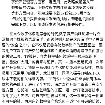
字资产管理等方面有一定应用，此攻略或涵盖从下
载渠道的选择、下载过程中的注意事项到安装步骤
等多方面内容，能为想要下载TP钱包1.6.6版本安
卓版的用户提供全面且系统的指导，帮助他们顺利
完成下载，以使用该版本钱包进行相关操作。
在当今数字化浪潮席卷的时代,数字资产领域犹如一片充
满机遇与挑战的浩瀚海洋，而钱包则无疑是这片海洋中至关重
要的“安全之舟”，它不仅是妥善存储数字资产的坚固堡垒，更
是用户在数字资产交易与操作这片波涛汹涌的海域中自由航行
的关键工具，TP钱包，作为数字钱包领域中一颗璀璨的明
星，备受广大用户的青睐与追捧，其1.6.6版本更是犹如一次华
丽的升级蜕变，凭借一系列精心优化的功能和全新特性，成功
吸引了无数用户的目光，就让我们一同深入探寻TP钱包1.6.6
版本下载的相关详细内容。 TP钱包1.6.6版本在继承原有版本
优势的基础上，进行了全方位、深层次的升级与革新，在安全
性方面，它犹如一位技艺精湛的工匠，进一步打磨加密技术，
采用了更为先进、可靠的密钥管理系统，这一系统就像一把坚
不可摧的锁，为用户的数字资产构筑起一道牢不可破的防线，