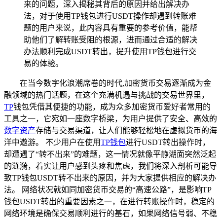
来的问题，深入揭秘其背后的原因并给出解决办
法，对于使用TP钱包进行USDT操作却遇到转账难
题的用户来说，此内容具有重要的参考价值，能帮
助他们了解转账受阻的根源，进而通过合适的解决
办法顺利完成USDT转出，提升使用TP钱包进行交
易的体验。
在当今数字化浪潮席卷的时代,加密货币交易逐渐成为金
融领域的热门话题，在这个充满机遇与挑战的交易世界里，
TP
钱包凭借其便捷的功能，成为众多加密货币爱好者常用的
工具之一，它宛如一座数字桥梁，为用户提供了安全、高效的
数字资产
存储与交易渠道，让人们能够轻松地在虚拟货币的海
洋中遨游。 不少用户在使用
TP钱包
进行USDT转出操作时，
却遭遇了“转不出来”的难题，这一情况就像平静湖面突然泛起
的涟漪，着实让用户感到头疼和焦虑，我们将深入剖析可能导
致TP钱包USDT转不出来的原因，并为大家提供相应的解决办
法。 网络状况就如同加密货币交易的“高速公路”，是影响TP
钱包USDT转出的重要因素之一，在进行转账操作时，稳定的
网络环境是确保交易顺利进行的基石，如果网络信号弱、不稳